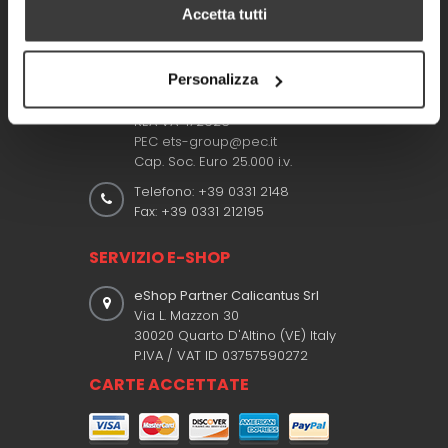
E.T.S. Engineering Transfer System
Accetta tutti
S.r.l.
Piazzale del Lavoro 29
21044 Cavaria con Premezzo (VA)
Personalizza
Italy
P.IVA e C.F. 01324290129
REA VA-172926
PEC ets-group@pec.it
Cap. Soc. Euro 25.000 i.v.
Telefono: +39 0331 2148
Fax: +39 0331 212195
SERVIZIO E-SHOP
eShop Partner Calicantus Srl
Via L. Mazzon 30
30020 Quarto D'Altino (VE) Italy
P.IVA / VAT ID 03757590272
CARTE ACCETTATE