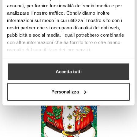
annunci, per fornire funzionalità dei social media e per
analizzare il nostro traffico. Condividiamo inoltre
informazioni sul modo in cui utilizza il nostro sito con i
nostri partner che si occupano di analisi dei dati web,
Grembiule Babbo Natale con renna
pubblicità e social media, i quali potrebbero combinarle
€12.50
con altre informazioni che ha fornito loro o che hanno
raccolto dal suo utilizzo dei loro servizi.
Accetta tutti
Personalizza