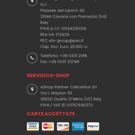
S.r.l.
Piazzale del Lavoro 29
21044 Cavaria con Premezzo (VA)
Italy
P.IVA e C.F. 01324290129
REA VA-172926
PEC ets-group@pec.it
Cap. Soc. Euro 25.000 i.v.
Telefono: +39 0331 2148
Fax: +39 0331 212195
SERVIZIO E-SHOP
eShop Partner Calicantus Srl
Via L. Mazzon 30
30020 Quarto D'Altino (VE) Italy
P.IVA / VAT ID 03757590272
CARTE ACCETTATE