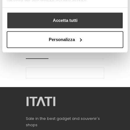
-
+
ADD TO CART
Accetta tutti
Tweet
Share
Google+
Pinterest
Personalizza
MORE INFO
DATA SHEET
Sale in the best gadget and souvenir's
shops