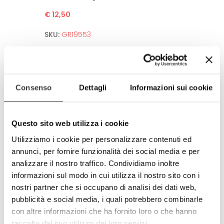
€ 12,50
SKU:
GR19553
Anti-spot fabric
Washable up to 50°C in washing machine.
No need to iron after wash.
Consenso
Dettagli
Informazioni sui cookie
High Definition of the image.
Guarantee for several washing thanks to
sofisticated printing technologies.
Questo sito web utilizza i cookie
Environment and human friendly.
Utilizziamo i cookie per personalizzare contenuti ed
Meets all european standards.
annunci, per fornire funzionalità dei social media e per
Completely produced in Italy
analizzare il nostro traffico. Condividiamo inoltre
100% made in Italy
informazioni sul modo in cui utilizza il nostro sito con i
nostri partner che si occupano di analisi dei dati web,
© Model and design registered.
Total and partial reproduction is
pubblicità e social media, i quali potrebbero combinarle
forbidden.
con altre informazioni che ha fornito loro o che hanno
raccolto dal suo utilizzo dei loro servizi.