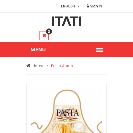
ENGLISH
Sign in
0
Home
>
Pasta Apron