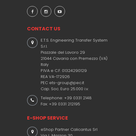
CONTACT US
E.T.S. Engineering Transfer System
S.r.l.
Piazzale del Lavoro 29
21044 Cavaria con Premezzo (VA)
Italy
P.IVA e C.F. 01324290129
REA VA-172926
PEC ets-group@pec.it
Cap. Soc. Euro 25.000 i.v.
Telephone: +39 0331 2148
Fax: +39 0331 212195
E-SHOP SERVICE
eShop Partner Calicantus Srl
Via L. Mazzon 30