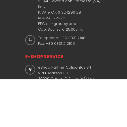
21044 Cavaria con Premezzo (VA)
Italy
P.IVA e C.F. 01324290129
REA VA-172926
PEC ets-group@pec.it
Cap. Soc. Euro 25.000 i.v.
Telephone: +39 0331 2148
Fax: +39 0331 212195
E-SHOP SERVICE
eShop Partner Calicantus Srl
Via L. Mazzon 30
30020 Quarto D'Altino (VE) Italy
P.IVA / VAT ID 03757590272
ACCEPTED CARDS