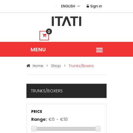
ENGLISH
Sign in
0
Home
>
Shop
>
Trunks/Boxers
TRUNKS/BOXERS
PRICE
Range:
€
0
-
€
10