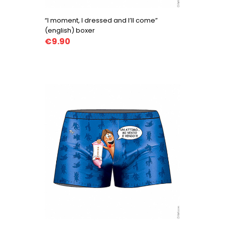
“I moment, I dressed and I’ll come”
(english) boxer
€9.90