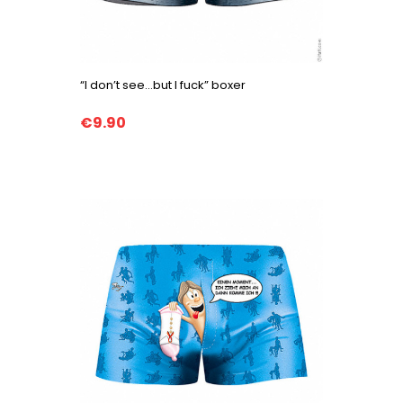
“I don’t see...but I fuck” boxer
€9.90