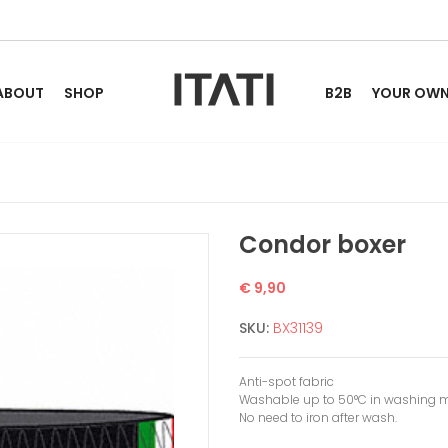
ABOUT
SHOP
B2B
YOUR OWN 
Condor boxer
€ 9,90
SKU:
BX31139
Anti-spot fabric
Washable up to 50°C in washing 
No need to iron after wash.