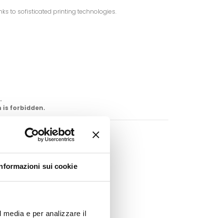
ks to sofisticated printing technologies.
.
 is forbidden.
O CART
Google+
Pinterest
Informazioni sui cookie
l media e per analizzare il