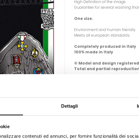
High Definition of the image.
Guarantee for several washing than
One size.
Environment and human friendly.
Meets all european standards.
Completely produced in Italy
100% made in Italy
© Model and design registered
Total and partial reproduction
-
+
ADD T
Tweet
Share
Dettagli
ookie
nalizzare contenuti ed annunci, per fornire funzionalità dei socia