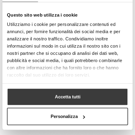
Questo sito web utilizza i cookie
-
+
ADD TO CART
Utilizziamo i cookie per personalizzare contenuti ed
annunci, per fornire funzionalità dei social media e per
Tweet
Share
analizzare il nostro traffico. Condividiamo inoltre
Google+
Pinterest
informazioni sul modo in cui utilizza il nostro sito con i
nostri partner che si occupano di analisi dei dati web,
pubblicità e social media, i quali potrebbero combinarle
MORE INFO
DATA SHEET
con altre informazioni che ha fornito loro o che hanno
raccolto dal suo utilizzo dei loro servizi.
Accetta tutti
RELATED PRODUCTS
Personalizza