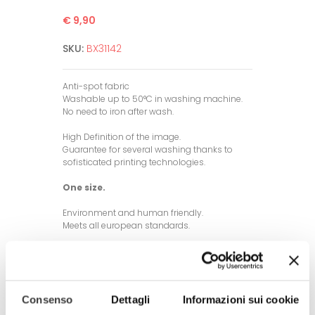
€ 9,90
SKU:
BX31142
Anti-spot fabric
Washable up to 50°C in washing machine.
No need to iron after wash.
High Definition of the image.
Guarantee for several washing thanks to
sofisticated printing technologies.
One size.
Environment and human friendly.
Meets all european standards.
Completely produced in Italy
100% made in Italy
© Model and design registered.
Consenso
Dettagli
Informazioni sui cookie
Total and partial reproduction is
forbidden.