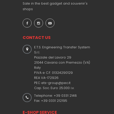
Sale in the best gadget and souvenir's
shops
CONTACT US
E.T.S. Engineering Transfer System
S.r.l.
Piazzale del Lavoro 29
21044 Cavaria con Premezzo (VA)
Italy
P.IVA e C.F. 01324290129
REA VA-172926
PEC ets-group@pec.it
Cap. Soc. Euro 25.000 i.v.
Telephone: +39 0331 2148
Fax: +39 0331 212195
E-SHOP SERVICE