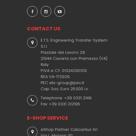
CONTACT US
E.T.S. Engineering Transfer System
S.r.l.
Piazzale del Lavoro 29
21044 Cavaria con Premezzo (VA)
Italy
P.IVA e C.F. 01324290129
REA VA-172926
PEC ets-group@pec.it
Cap. Soc. Euro 25.000 i.v.
Telephone: +39 0331 2148
Fax: +39 0331 212195
E-SHOP SERVICE
eShop Partner Calicantus Srl
Via L. Mazzon 30