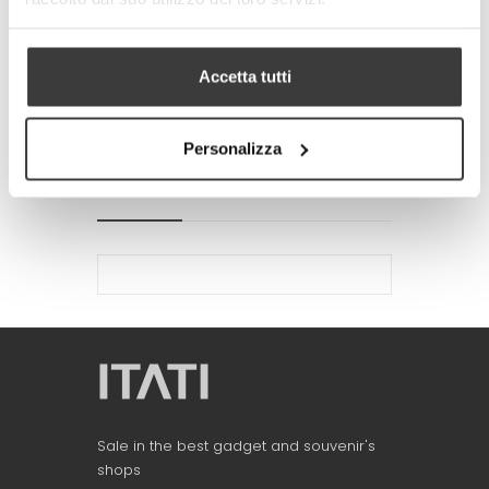
-
+
ADD TO CART
Accetta tutti
Tweet
Share
Google+
Pinterest
Personalizza
MORE INFO
DATA SHEET
Sale in the best gadget and souvenir's
shops