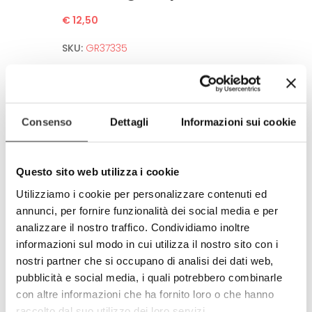
€ 12,50
SKU:
GR37335
Anti-spot fabric
Washable up to 50°C in washing machine.
No need to iron after wash.
Consenso
Dettagli
Informazioni sui cookie
High Definition of the image.
Guarantee for several washing thanks to
sofisticated printing technologies.
Questo sito web utilizza i cookie
Environment and human friendly.
Utilizziamo i cookie per personalizzare contenuti ed
Meets all european standards.
annunci, per fornire funzionalità dei social media e per
Completely produced in Italy
analizzare il nostro traffico. Condividiamo inoltre
100% made in Italy
informazioni sul modo in cui utilizza il nostro sito con i
nostri partner che si occupano di analisi dei dati web,
© Model and design registered.
Total and partial reproduction is
pubblicità e social media, i quali potrebbero combinarle
forbidden.
con altre informazioni che ha fornito loro o che hanno
raccolto dal suo utilizzo dei loro servizi.