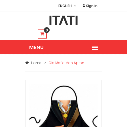
ENGLISH
Sign in
0
Home
>
Old Mafia Man Apron