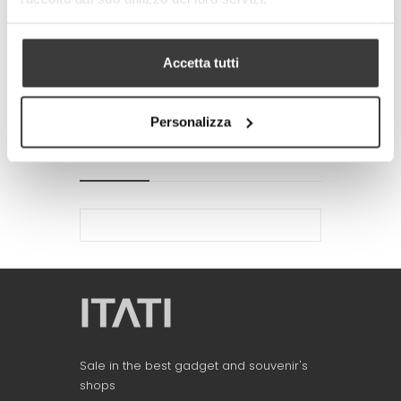
-
+
ADD TO CART
Accetta tutti
Tweet
Share
Google+
Pinterest
Personalizza
MORE INFO
DATA SHEET
Sale in the best gadget and souvenir's
shops