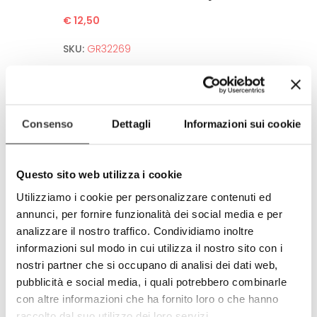
€ 12,50
SKU:
GR32269
Anti-spot fabric
Washable up to 50°C in washing machine.
No need to iron after wash.
Consenso
Dettagli
Informazioni sui cookie
High Definition of the image.
Guarantee for several washing thanks to
sofisticated printing technologies.
Questo sito web utilizza i cookie
Environment and human friendly.
Utilizziamo i cookie per personalizzare contenuti ed
Meets all european standards.
annunci, per fornire funzionalità dei social media e per
Completely produced in Italy
analizzare il nostro traffico. Condividiamo inoltre
100% made in Italy
informazioni sul modo in cui utilizza il nostro sito con i
nostri partner che si occupano di analisi dei dati web,
© Model and design registered.
Total and partial reproduction is
pubblicità e social media, i quali potrebbero combinarle
forbidden.
con altre informazioni che ha fornito loro o che hanno
raccolto dal suo utilizzo dei loro servizi.