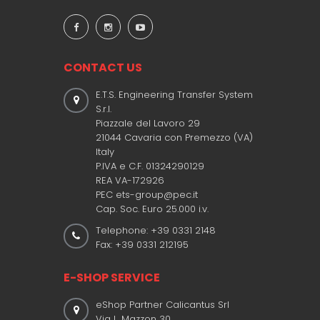
CONTACT US
E.T.S. Engineering Transfer System
S.r.l.
Piazzale del Lavoro 29
21044 Cavaria con Premezzo (VA)
Italy
P.IVA e C.F. 01324290129
REA VA-172926
PEC ets-group@pec.it
Cap. Soc. Euro 25.000 i.v.
Telephone: +39 0331 2148
Fax: +39 0331 212195
E-SHOP SERVICE
eShop Partner Calicantus Srl
Via L. Mazzon 30