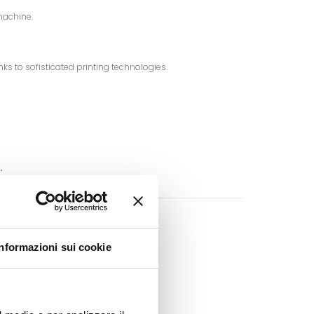
machine.
ks to sofisticated printing technologies.
.
 is forbidden.
lable!
Informazioni sui cookie
Google+
Pinterest