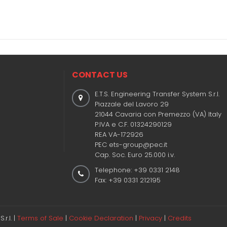
CONTACT US
E.T.S. Engineering Transfer System S.r.l.
Piazzale del Lavoro 29
21044 Cavaria con Premezzo (VA) Italy
P.IVA e C.F. 01324290129
REA VA-172926
PEC ets-group@pec.it
Cap. Soc. Euro 25.000 i.v.
Telephone: +39 0331 2148
Fax: +39 0331 212195
r.l. |
Terms of Sale
|
Cookie Declaration
|
Privacy
|
Credits