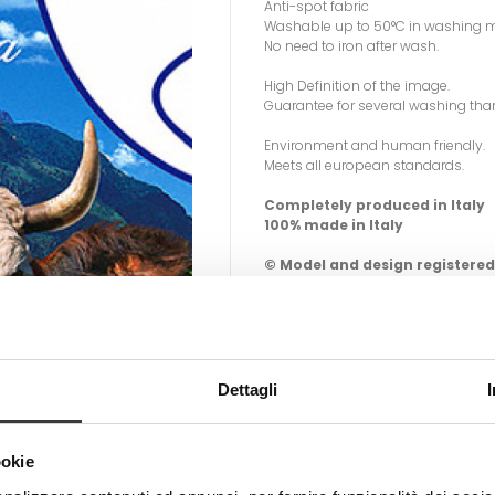
Anti-spot fabric
Washable up to 50°C in washing 
No need to iron after wash.
High Definition of the image.
Guarantee for several washing than
Environment and human friendly.
Meets all european standards.
Completely produced in Italy
100% made in Italy
© Model and design registered
Total and partial reproduction
Incoming product
Email me when it becomes avai
Dettagli
Email me!
Tweet
Share
ookie