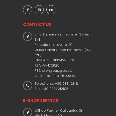
CONTACT US
E.T.S. Engineering Transfer System
S.r.l.
Piazzale del Lavoro 29
21044 Cavaria con Premezzo (VA)
Italy
P.IVA e C.F. 01324290129
REA VA-172926
PEC ets-group@pec.it
Cap. Soc. Euro 25.000 i.v.
Telephone: +39 0331 2148
Fax: +39 0331 212195
E-SHOP SERVICE
eShop Partner Calicantus Srl
Via L. Mazzon 30