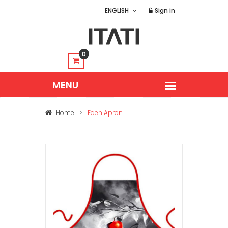
ENGLISH
Sign in
0
Home
>
Eden Apron