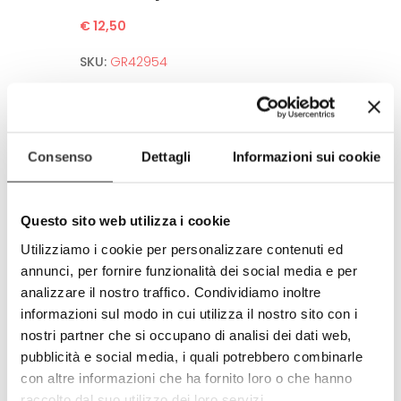
€ 12,50
SKU:
GR42954
Anti-spot fabric
Washable up to 50°C in washing machine.
No need to iron after wash.
Consenso
Dettagli
Informazioni sui cookie
High Definition of the image.
Guarantee for several washing thanks to
sofisticated printing technologies.
Questo sito web utilizza i cookie
Environment and human friendly.
Utilizziamo i cookie per personalizzare contenuti ed
Meets all european standards.
annunci, per fornire funzionalità dei social media e per
Completely produced in Italy
analizzare il nostro traffico. Condividiamo inoltre
100% made in Italy
informazioni sul modo in cui utilizza il nostro sito con i
nostri partner che si occupano di analisi dei dati web,
© Model and design registered.
Total and partial reproduction is
pubblicità e social media, i quali potrebbero combinarle
forbidden
.
con altre informazioni che ha fornito loro o che hanno
raccolto dal suo utilizzo dei loro servizi.