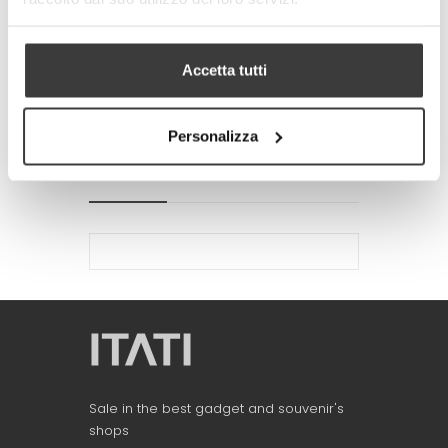
-
+
ADD TO CART
Accetta tutti
Tweet
Share
Google+
Pinterest
Personalizza
MORE INFO
DATA SHEET
Sale in the best gadget and souvenir's
shops