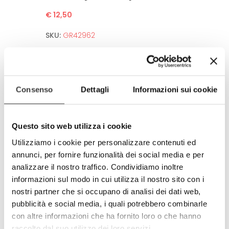
€ 12,50
SKU:
GR42962
Anti-spot fabric
Washable up to 50°C in washing machine.
No need to iron after wash.
Consenso
Dettagli
Informazioni sui cookie
High Definition of the image.
Guarantee for several washing thanks to
sofisticated printing technologies.
Questo sito web utilizza i cookie
Environment and human friendly.
Utilizziamo i cookie per personalizzare contenuti ed
Meets all european standards.
annunci, per fornire funzionalità dei social media e per
Completely produced in Italy
analizzare il nostro traffico. Condividiamo inoltre
100% made in Italy
informazioni sul modo in cui utilizza il nostro sito con i
nostri partner che si occupano di analisi dei dati web,
© Model and design registered.
Total and partial reproduction is
pubblicità e social media, i quali potrebbero combinarle
forbidden.
con altre informazioni che ha fornito loro o che hanno
raccolto dal suo utilizzo dei loro servizi.