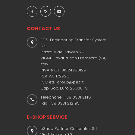
CONTACT US
E.T.S. Engineering Transfer System
S.r.l.
Piazzale del Lavoro 29
21044 Cavaria con Premezzo (VA)
Italy
P.IVA e C.F. 01324290129
REA VA-172926
PEC ets-group@pec.it
Cap. Soc. Euro 25.000 i.v.
Telephone: +39 0331 2148
Fax: +39 0331 212195
E-SHOP SERVICE
eShop Partner Calicantus Srl
Via L. Mazzon 30