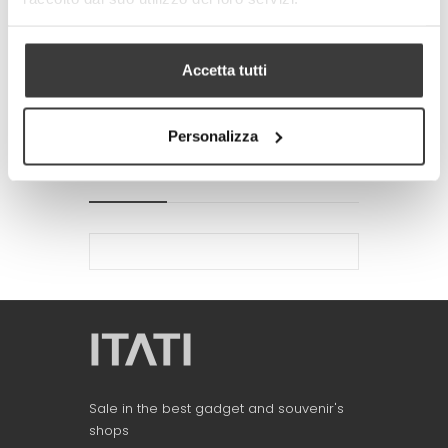
-
+
ADD TO CART
Accetta tutti
Tweet
Share
Google+
Pinterest
Personalizza
MORE INFO
DATA SHEET
Sale in the best gadget and souvenir's
shops