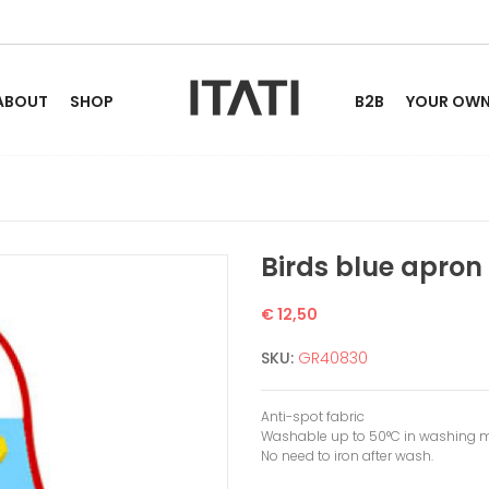
ABOUT
SHOP
B2B
YOUR OWN 
Birds blue apron
€ 12,50
SKU:
GR40830
Anti-spot fabric
Washable up to 50°C in washing 
No need to iron after wash.