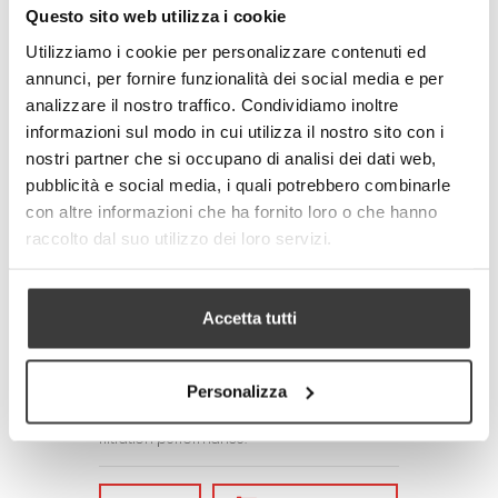
Questo sito web utilizza i cookie
standards
- Made in Italy
Utilizziamo i cookie per personalizzare contenuti ed
annunci, per fornire funzionalità dei social media e per
Technical specifications of the fabric:
- Total weight: 250 g / m2 (+/- 10%)
analizzare il nostro traffico. Condividiamo inoltre
- Textile composition:
informazioni sul modo in cui utilizza il nostro sito con i
100% Polyester (mask)
nostri partner che si occupano di analisi dei dati web,
77% Polyester + 23% Elastomer (elastic tape)
pubblicità e social media, i quali potrebbero combinarle
Adult size: 17x17x7 cm. Child size:
con altre informazioni che ha fornito loro o che hanno
14x14x6 cm
raccolto dal suo utilizzo dei loro servizi.
CARE/MAINTENANCE
- Wash before use by first removing the
silicone adjustment rings of the laces
Accetta tutti
- Wash and disinfect the mask daily. The
product is machine washable with hot water
up to 60°C.
It is advisable to always iron the mask after
Personalizza
washing it as ironing allows the filtering TNT
layer to be always compact, increasing
filtration performance.