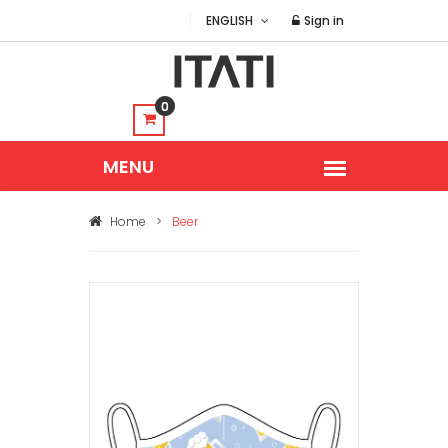
ENGLISH
Sign in
0
Home
>
Beer