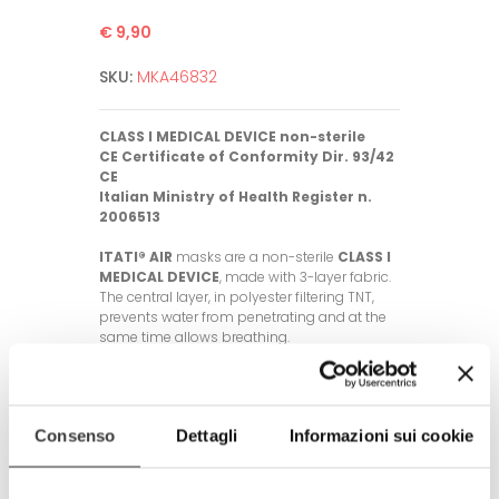
€ 9,90
SKU:
MKA46832
CLASS I MEDICAL DEVICE non-sterile
CE Certificate of Conformity Dir. 93/42
CE
Italian Ministry of Health Register n.
2006513
ITATI® AIR
masks are a non-sterile
CLASS I
MEDICAL DEVICE
, made with 3-layer fabric.
The central layer, in polyester filtering TNT,
prevents water from penetrating and at the
same time allows breathing.
General characteristics of the mask:
- Fabric used: polyester, 3 layers with
intermediate polyester filtering TNT
Consenso
Dettagli
Informazioni sui cookie
- Washable up to 60°C, up to 50 times
- One size fits all and unisex (with elastic
band length adjustment rubber rings)
- The fabrics used meet OEKO-TEX®