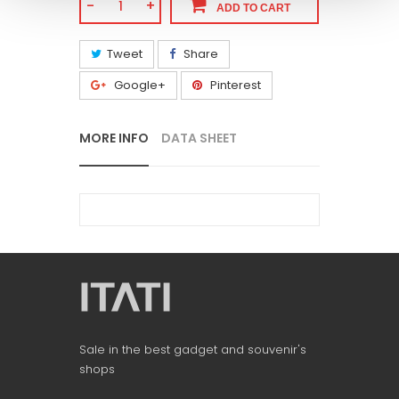
-
+
ADD TO CART
Tweet
Share
Google+
Pinterest
MORE INFO
DATA SHEET
Sale in the best gadget and souvenir's
shops