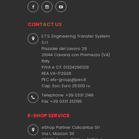
CONTACT US
E.T.S. Engineering Transfer System
S.r.l.
Piazzale del Lavoro 29
21044 Cavaria con Premezzo (VA)
Italy
P.IVA e C.F. 01324290129
REA VA-172926
PEC ets-group@pec.it
Cap. Soc. Euro 25.000 i.v.
Telephone: +39 0331 2148
Fax: +39 0331 212195
E-SHOP SERVICE
eShop Partner Calicantus Srl
Via L. Mazzon 30