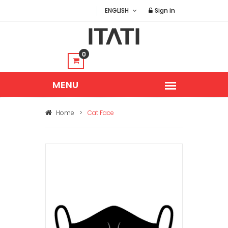
ENGLISH
Sign in
0
Home
>
Cat Face