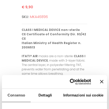
€ 9,90
SKU:
MKA46896
CLASS I MEDICAL DEVICE non-sterile
CE Certificate of Conformity Dir. 93/42
CE
Italian Ministry of Health Register n.
2006513
ITATI® AIR
masks are a non-sterile
CLASS I
MEDICAL DEVICE
, made with 3-layer fabric.
The central layer, in polyester filtering TNT,
prevents water from penetrating and at the
same time allows breathing.
General characteristics of the mask:
- Fabric used: polyester, 3 layers with
intermediate polyester filtering TNT
Consenso
Dettagli
Informazioni sui cookie
- Washable up to 60°C, up to 50 times
- One size fits all and unisex (with elastic
band length adjustment rubber rings)
- The fabrics used meet OEKO-TEX®