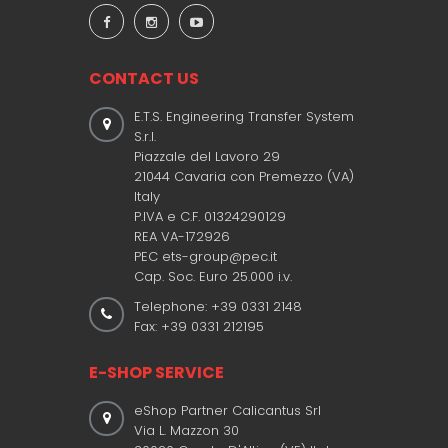
CONTACT US
E.T.S. Engineering Transfer System
S.r.l.
Piazzale del Lavoro 29
21044 Cavaria con Premezzo (VA)
Italy
P.IVA e C.F. 01324290129
REA VA-172926
PEC ets-group@pec.it
Cap. Soc. Euro 25.000 i.v.
Telephone: +39 0331 2148
Fax: +39 0331 212195
E-SHOP SERVICE
eShop Partner Calicantus Srl
Via L. Mazzon 30