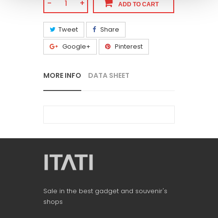
-
+
ADD TO CART
Tweet
Share
Google+
Pinterest
MORE INFO
DATA SHEET
Sale in the best gadget and souvenir's
shops