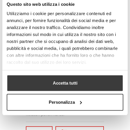
Questo sito web utilizza i cookie
standards
- Made in Italy
Utilizziamo i cookie per personalizzare contenuti ed
annunci, per fornire funzionalità dei social media e per
Technical specifications of the fabric:
- Total weight: 250 g / m2 (+/- 10%)
analizzare il nostro traffico. Condividiamo inoltre
- Textile composition:
informazioni sul modo in cui utilizza il nostro sito con i
100% Polyester (mask)
nostri partner che si occupano di analisi dei dati web,
77% Polyester + 23% Elastomer (elastic tape)
pubblicità e social media, i quali potrebbero combinarle
Adult size: 17x17x7 cm. Child size:
con altre informazioni che ha fornito loro o che hanno
14x14x6 cm
raccolto dal suo utilizzo dei loro servizi.
CARE/MAINTENANCE
- Wash before use by first removing the
silicone adjustment rings of the laces
Accetta tutti
- Wash and disinfect the mask daily. The
product is machine washable with hot water
up to 60°C.
It is advisable to always iron the mask after
Personalizza
washing it as ironing allows the filtering TNT
layer to be always compact, increasing
filtration performance.