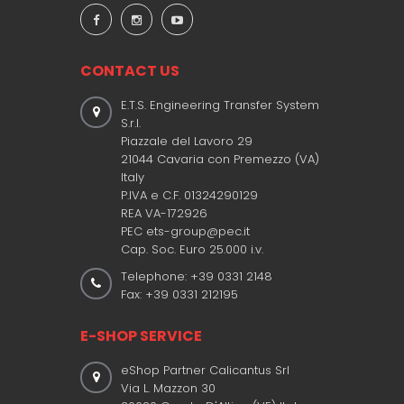
CONTACT US
E.T.S. Engineering Transfer System
S.r.l.
Piazzale del Lavoro 29
21044 Cavaria con Premezzo (VA)
Italy
P.IVA e C.F. 01324290129
REA VA-172926
PEC ets-group@pec.it
Cap. Soc. Euro 25.000 i.v.
Telephone: +39 0331 2148
Fax: +39 0331 212195
E-SHOP SERVICE
eShop Partner Calicantus Srl
Via L. Mazzon 30