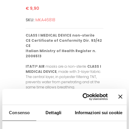
€ 9,90
SKU:
MKA46818
CLASS I MEDICAL DEVICE non-sterile
CE Certificate of Conformity Dir. 93/42
CE
Italian Ministry of Health Register n.
2006513
ITATI® AIR
masks are a non-sterile
CLASS I
MEDICAL DEVICE
, made with 3-layer fabric.
The central layer, in polyester filtering TNT,
prevents water from penetrating and at the
same time allows breathing.
General characteristics of the mask:
- Fabric used: polyester, 3 layers with
intermediate polyester filtering TNT
Consenso
Dettagli
Informazioni sui cookie
- Washable up to 60°C, up to 50 times
- One size fits all and unisex (with elastic
band length adjustment rubber rings)
- The fabrics used meet OEKO-TEX®