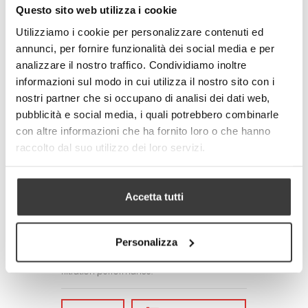
Questo sito web utilizza i cookie
standards
- Made in Italy
Utilizziamo i cookie per personalizzare contenuti ed
annunci, per fornire funzionalità dei social media e per
Technical specifications of the fabric:
- Total weight: 250 g / m2 (+/- 10%)
analizzare il nostro traffico. Condividiamo inoltre
- Textile composition:
informazioni sul modo in cui utilizza il nostro sito con i
100% Polyester (mask)
nostri partner che si occupano di analisi dei dati web,
77% Polyester + 23% Elastomer (elastic tape)
pubblicità e social media, i quali potrebbero combinarle
Adult size: 17x17x7 cm. Child size:
con altre informazioni che ha fornito loro o che hanno
14x14x6 cm
raccolto dal suo utilizzo dei loro servizi.
CARE/MAINTENANCE
- Wash before use by first removing the
silicone adjustment rings of the laces
Accetta tutti
- Wash and disinfect the mask daily. The
product is machine washable with hot water
up to 60°C.
It is advisable to always iron the mask after
Personalizza
washing it as ironing allows the filtering TNT
layer to be always compact, increasing
filtration performance.