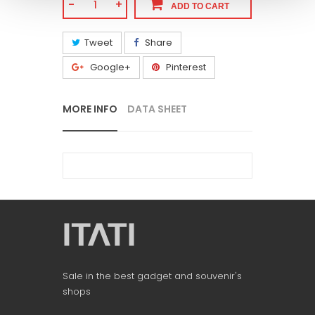
-
+
ADD TO CART
Tweet
Share
Google+
Pinterest
MORE INFO
DATA SHEET
Sale in the best gadget and souvenir's
shops