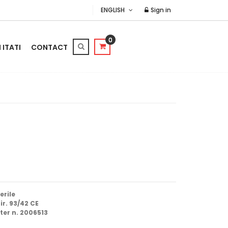
ENGLISH
Sign in
0
ITATI
CONTACT
erile
ir. 93/42 CE
ster n. 2006513