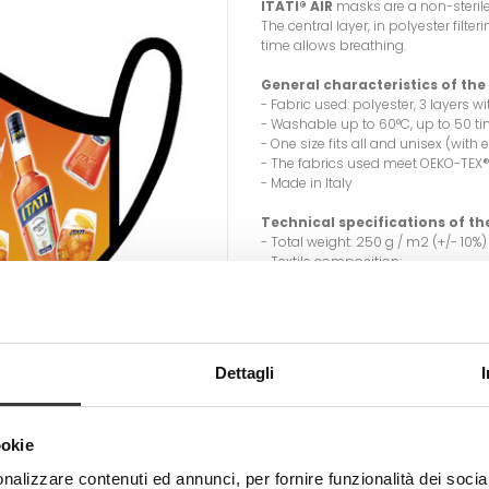
ITATI® AIR
masks are a non-steril
The central layer, in polyester fil
time allows breathing.
General characteristics of th
- Fabric used: polyester, 3 layers wi
- Washable up to 60°C, up to 50 t
- One size fits all and unisex (wit
- The fabrics used meet OEKO-TEX
- Made in Italy
Technical specifications of the
- Total weight: 250 g / m2 (+/- 10%)
- Textile composition:
100% Polyester (mask)
77% Polyester + 23% Elastomer (elas
Adult size: 17x17x7 cm. Child si
Dettagli
CARE/MAINTENANCE
- Wash before use by first removing
- Wash and disinfect the mask dai
60°C.
ookie
It is advisable to always iron the m
to be always compact, increasing f
nalizzare contenuti ed annunci, per fornire funzionalità dei socia