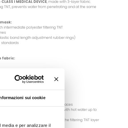
e
CLASS I MEDICAL DEVICE
, made with 3-layer fabric.
tering TNT, prevents water from penetrating and at the same
e mask:
th intermediate polyester filtering TNT
imes
h elastic band length adjustment rubber rings)
® standards
 fabric:
tic tape)
ze: 14x14x6 cm
Informazioni sui cookie
 the silicone adjustment rings of the laces
ly. The product is machine washable with hot water up to
ask after washing it as ironing allows the filtering TNT layer
iltration performance.
l media e per analizzare il