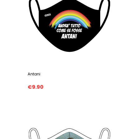
Antani
€9.90