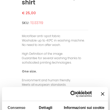
shirt
€ 25,00
SKU:
TD33719
Microfiber anti-spot fabric
Washable up to 40°C in washing machine.
No need to iron after wash.
High Definition of the image.
Guarantee for several washing thanks to
sofisticated printing technologies.
One size.
Environment and human friendly.
Meets all european standards.
Completely produced in Italy
100% made in Italy
© Model and design registered.
Consenso
Dettagli
Informazioni sui cookie