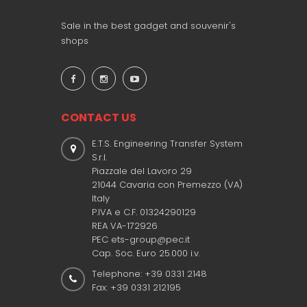
Sale in the best gadget and souvenir's
shops
CONTACT US
E.T.S. Engineering Transfer System
S.r.l.
Piazzale del Lavoro 29
21044 Cavaria con Premezzo (VA)
Italy
P.IVA e C.F. 01324290129
REA VA-172926
PEC ets-group@pec.it
Cap. Soc. Euro 25.000 i.v.
Telephone: +39 0331 2148
Fax: +39 0331 212195