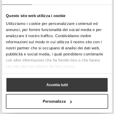
Total and partial reproduction is
forbidden.
Questo sito web utilizza i cookie
-
+
ADD TO CART
Utilizziamo i cookie per personalizzare contenuti ed
annunci, per fornire funzionalità dei social media e per
Tweet
Share
analizzare il nostro traffico. Condividiamo inoltre
informazioni sul modo in cui utilizza il nostro sito con i
Google+
Pinterest
nostri partner che si occupano di analisi dei dati web,
pubblicità e social media, i quali potrebbero combinarle
MORE INFO
DATA SHEET
con altre informazioni che ha fornito loro o che hanno
raccolto dal suo utilizzo dei loro servizi.
Accetta tutti
RELATED PRODUCTS
Personalizza