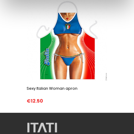
Sexy Italian Woman apron
Lady tat
€12.50
€12.50