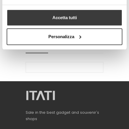
-
+
ADD TO CART
Tweet
Share
Accetta tutti
Google+
Pinterest
Personalizza
MORE INFO
DATA SHEET
Sale in the best gadget and souvenir's
shops