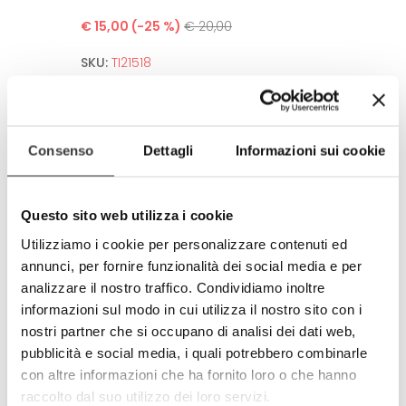
€ 15,00
(-25 %)
€ 20,00
SKU:
TI21518
100% polyester, silk fabric to the touch.
High Definition of the image.
Consenso
Dettagli
Informazioni sui cookie
Dryclean wash.
Hand made.
Questo sito web utilizza i cookie
Environment and human friendly.
Meets all european standards.
Utilizziamo i cookie per personalizzare contenuti ed
annunci, per fornire funzionalità dei social media e per
Completely produced in Italy
analizzare il nostro traffico. Condividiamo inoltre
100% made in Italy
informazioni sul modo in cui utilizza il nostro sito con i
© Model and design registered.
nostri partner che si occupano di analisi dei dati web,
Total and partial reproduction is
pubblicità e social media, i quali potrebbero combinarle
forbidden.
con altre informazioni che ha fornito loro o che hanno
raccolto dal suo utilizzo dei loro servizi.