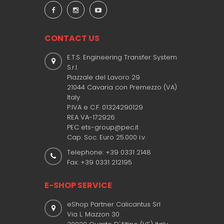
CONTACT US
E.T.S. Engineering Transfer System
S.r.l.
Piazzale del Lavoro 29
21044 Cavaria con Premezzo (VA)
Italy
P.IVA e C.F. 01324290129
REA VA-172926
PEC ets-group@pec.it
Cap. Soc. Euro 25.000 i.v.
Telephone: +39 0331 2148
Fax: +39 0331 212195
E-SHOP SERVICE
eShop Partner Calicantus Srl
Via L. Mazzon 30