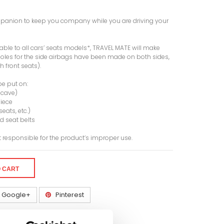
ompanion to keep you company while you are driving your
table to all cars’ seats models*, TRAVEL MATE will make
holes for the side airbags have been made on both sides,
 front seats).
be put on:
oncave)
piece
seats, etc.)
d seat belts
t responsible for the product’s improper use.
O CART
Google+
Pinterest