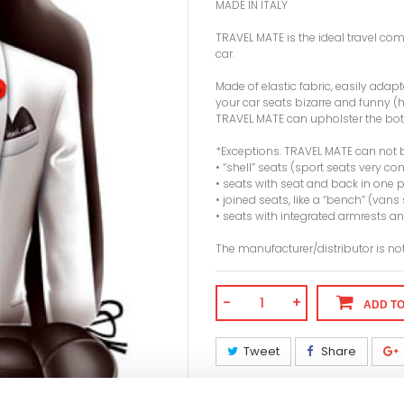
MADE IN ITALY
TRAVEL MATE is the ideal travel c
car.
Made of elastic fabric, easily adap
your car seats bizarre and funny (
TRAVEL MATE can upholster the both
*Exceptions. TRAVEL MATE can not 
• “shell” seats (sport seats very c
• seats with seat and back in one 
• joined seats, like a “bench” (vans 
• seats with integrated armrests an
The manufacturer/distributor is no
-
+
ADD T
Tweet
Share