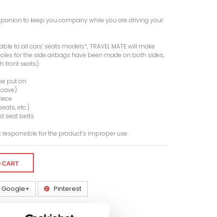
ompanion to keep you company while you are driving your
table to all cars’ seats models*, TRAVEL MATE will make
holes for the side airbags have been made on both sides,
 front seats).
be put on:
oncave)
piece
seats, etc.)
d seat belts
t responsible for the product’s improper use.
O CART
Google+
Pinterest