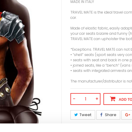
MADE IN ITALY
TRAVEL MATE is the ideal travel c
car.
Made of elastic fabric, easily adap
your car seats bizarre and funny (
TRAVEL MATE can upholster the both
*Exceptions. TRAVEL MATE can not 
• “shell” seats (sport seats very c
• seats with seat and back in one 
• joined seats, like a “bench” (vans 
• seats with integrated armrests an
The manufacturer/distributor is no
-
+
ADD T
Tweet
Share