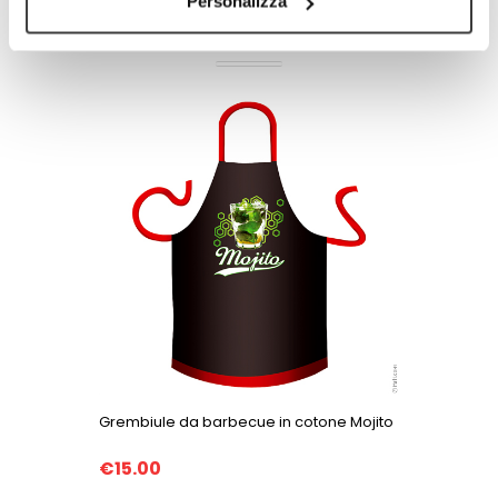
Personalizza
PRODOTTI CORRELATI
Grembiule da barbecue in cotone Mojito
Grembiul
€15.00
€15.00