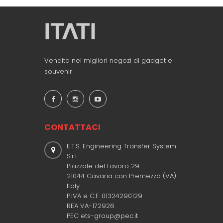
Vendita nei migliori negozi di gadget e
souvenir
CONTATTACI
E.T.S. Engineering Transfer System
S.r.l.
Piazzale del Lavoro 29
21044 Cavaria con Premezzo (VA)
Italy
P.IVA e C.F. 01324290129
REA VA-172926
PEC ets-group@pec.it