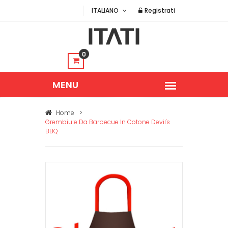
ITALIANO
Registrati
0
Home
>
Grembiule Da Barbecue In Cotone Devil's
BBQ