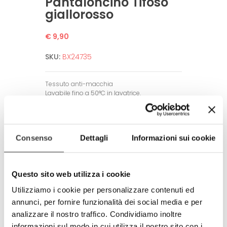
Pantaloncino Tifoso
giallorosso
€ 9,90
SKU:
BX24735
Tessuto anti-macchia
Lavabile fino a 50°C in lavatrice.
Non necessita di stiratura.
Alta definizione dell’immagine.
Garantito per un alto numero di lavaggi
Consenso
Dettagli
Informazioni sui cookie
grazie a tecniche di stampa all’avanguardia.
Taglia Unica
Questo sito web utilizza i cookie
Amico dell’ambiente e dell’uomo.
Rispetta tutti gli standard europei.
Utilizziamo i cookie per personalizzare contenuti ed
annunci, per fornire funzionalità dei social media e per
Prodotto completamente in Italia
100% made in Italy
analizzare il nostro traffico. Condividiamo inoltre
informazioni sul modo in cui utilizza il nostro sito con i