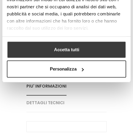
© Modello e disegno registrato.
nostri partner che si occupano di analisi dei dati web,
E’ vietata la riproduzione anche
parziale.
pubblicità e social media, i quali potrebbero combinarle
con altre informazioni che ha fornito loro o che hanno
raccolto dal suo utilizzo dei loro servizi.
-
+
AGGIUNGI AL CARRELLO
Accetta tutti
Tweet
Share
Google+
Pinterest
Personalizza
PIU' INFORMAZIONI
DETTAGLI TECNICI