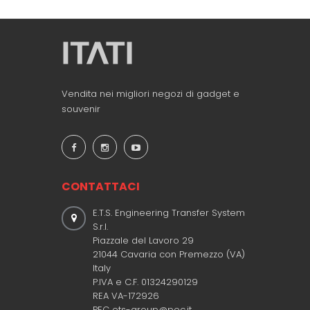
Vendita nei migliori negozi di gadget e
souvenir
CONTATTACI
E.T.S. Engineering Transfer System
S.r.l.
Piazzale del Lavoro 29
21044 Cavaria con Premezzo (VA)
Italy
P.IVA e C.F. 01324290129
REA VA-172926
PEC ets-group@pec.it