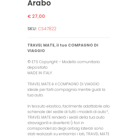
Arabo
€ 27,00
SKU:
CS47822
TRAVEL MATE, il tuo COMPAGNO DI
VIAGGIO
© ETS Copyright – Modello comunitario
depositato
MADE IN ITALY
TRAVEL MATE è il COMPAGNO DI VIAGGIO
ideale per farti compagnia mentre guidi la
tua auto.
In tessuto elastico, facilmente adattabile allo
schienale del sedile di tutti i modelli di auto*,
TRAVEL MATE renderà i sedili della tua auto
stravaganti e divertenti (i fori in
corrispondenza degli airbag laterali sono
stati realizzati su entrambi i lati, TRAVEL MATE