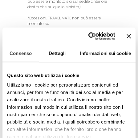
può essere montato sia sul sedile anteriore
destro che su quello sinistro).
*Eccezioni. TRAVEL MATE non può essere
montato su:
• sedili “a guscio” con fianchetti estremi
(sedili sportivi molto concavi)
• sedili con schienale e seduta in un unico
pezzo
• sedili collegati, a “panca” (es: sedili di
Consenso
Dettagli
Informazioni sui cookie
furgoni, etc)
• sedili con braccioli e cinture di sicurezza
integrati
Questo sito web utilizza i cookie
Il produttore/distributore non è responsabile
per l'uso improprio del prodotto.
Utilizziamo i cookie per personalizzare contenuti ed
annunci, per fornire funzionalità dei social media e per
analizzare il nostro traffico. Condividiamo inoltre
-
+
informazioni sul modo in cui utilizza il nostro sito con i
nostri partner che si occupano di analisi dei dati web,
AGGIUNGI AL CARRELLO
pubblicità e social media, i quali potrebbero combinarle
con altre informazioni che ha fornito loro o che hanno
Tweet
Share
raccolto dal suo utilizzo dei loro servizi.