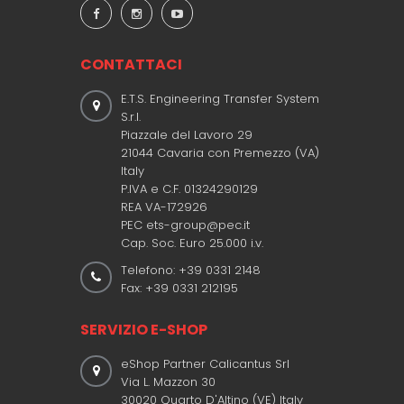
CONTATTACI
E.T.S. Engineering Transfer System
S.r.l.
Piazzale del Lavoro 29
21044 Cavaria con Premezzo (VA)
Italy
P.IVA e C.F. 01324290129
REA VA-172926
PEC ets-group@pec.it
Cap. Soc. Euro 25.000 i.v.
Telefono: +39 0331 2148
Fax: +39 0331 212195
SERVIZIO E-SHOP
eShop Partner Calicantus Srl
Via L. Mazzon 30
30020 Quarto D'Altino (VE) Italy