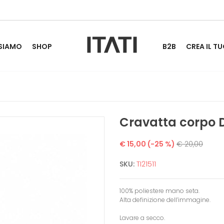
 SIAMO
SHOP
B2B
CREA IL TU
Cravatta corpo 
€ 15,00
(-25 %)
€ 20,00
SKU:
TI21511
100% poliestere mano seta.
Alta definizione dell’immagine.
Lavare a secco.