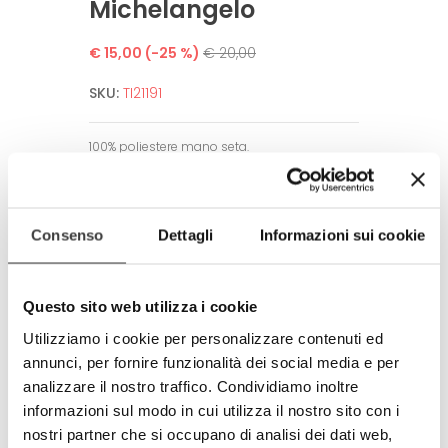
Michelangelo
€ 15,00
(-25 %)
€ 20,00
SKU:
TI21191
100% poliestere mano seta.
Alta definizione dell’immagine.
Lavare a secco.
Consenso
Dettagli
Informazioni sui cookie
Fatta a mano.
Amico dell’ambiente e dell’uomo.
Rispetta tutti gli standard europei.
Questo sito web utilizza i cookie
Prodotto completamente in Italia
Utilizziamo i cookie per personalizzare contenuti ed
100% made in Italy
annunci, per fornire funzionalità dei social media e per
© Modello e disegno registrato.
analizzare il nostro traffico. Condividiamo inoltre
E’ vietata la riproduzione anche
informazioni sul modo in cui utilizza il nostro sito con i
parziale.
nostri partner che si occupano di analisi dei dati web,