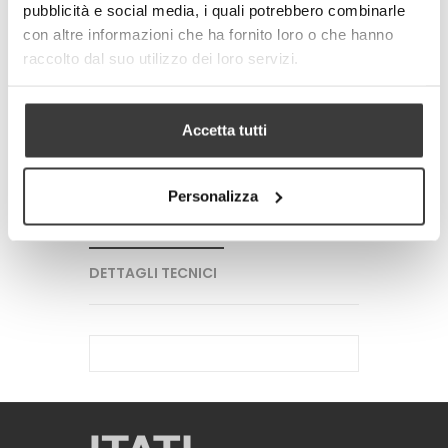
pubblicità e social media, i quali potrebbero combinarle
-
+
con altre informazioni che ha fornito loro o che hanno
raccolto dal suo utilizzo dei loro servizi.
AGGIUNGI AL CARRELLO
Tweet
Share
Accetta tutti
Google+
Pinterest
Personalizza
PIU' INFORMAZIONI
DETTAGLI TECNICI