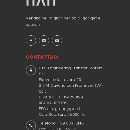
Vendita nei migliori negozi di gadget e
souvenir
CONTATTACI
E.T.S. Engineering Transfer System
S.r.l.
Piazzale del Lavoro 29
21044 Cavaria con Premezzo (VA)
Italy
P.IVA e C.F. 01324290129
REA VA-172926
PEC ets-group@pec.it
Cap. Soc. Euro 25.000 i.v.
Telefono: +39 0331 2148
Fax: +39 0331 212195