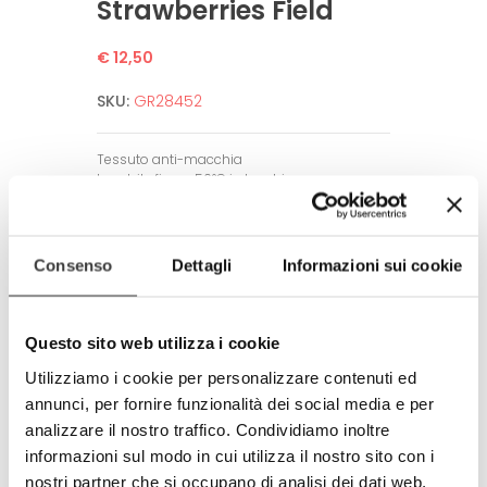
Strawberries Field
€ 12,50
SKU:
GR28452
Tessuto anti-macchia
Lavabile fino a 50°C in lavatrice.
Non necessita di stiratura.
Alta definizione dell’immagine.
Garantito per un alto numero di lavaggi
Consenso
Dettagli
Informazioni sui cookie
grazie a tecniche di stampa all’avanguardia.
Amico dell’ambiente e dell’uomo.
Rispetta tutti gli standard europei.
Questo sito web utilizza i cookie
Prodotto completamente in Italia
Utilizziamo i cookie per personalizzare contenuti ed
100% made in Italy
annunci, per fornire funzionalità dei social media e per
analizzare il nostro traffico. Condividiamo inoltre
© Modello e disegno registrato.
E’ vietata la riproduzione anche
informazioni sul modo in cui utilizza il nostro sito con i
parziale.
nostri partner che si occupano di analisi dei dati web,