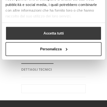
pubblicità e social media, i quali potrebbero combinarle
con altre informazioni che ha fornito loro o che hanno
-
+
raccolto dal suo utilizzo dei loro servizi.
AGGIUNGI AL CARRELLO
Accetta tutti
Tweet
Share
Google+
Pinterest
Personalizza
PIU' INFORMAZIONI
DETTAGLI TECNICI