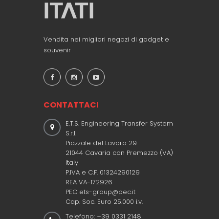
Vendita nei migliori negozi di gadget e
souvenir
CONTATTACI
E.T.S. Engineering Transfer System
S.r.l.
Piazzale del Lavoro 29
21044 Cavaria con Premezzo (VA)
Italy
P.IVA e C.F. 01324290129
REA VA-172926
PEC ets-group@pec.it
Cap. Soc. Euro 25.000 i.v.
Telefono: +39 0331 2148