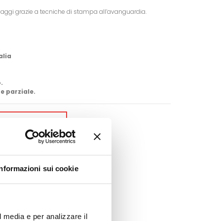
vaggi grazie a tecniche di stampa all’avanguardia.
alia
.
e parziale.
GI AL CARRELLO
Google+
Pinterest
Informazioni sui cookie
l media e per analizzare il