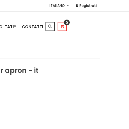
ITALIANO
Registrati
0
O ITATI®
CONTATTI
r apron - it