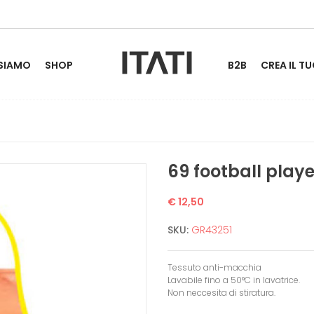
 SIAMO
SHOP
B2B
CREA IL TU
69 football playe
€ 12,50
SKU:
GR43251
Tessuto anti-macchia
Lavabile fino a 50°C in lavatrice.
Non neccesita di stiratura.