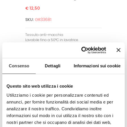
€ 12,50
SKU:
GR33681
Tessuto anti-macchia
Lavabile fino a 50°C in lavatrice.
Non necessita di stiratura.
Alta definizione dell’immagine.
Garantito per un alto numero di lavaggi
grazie a tecniche di stampa all’avanguardia.
Consenso
Dettagli
Informazioni sui cookie
Amico dell’ambiente e dell’uomo.
Rispetta tutti gli standard europei.
Questo sito web utilizza i cookie
Prodotto completamente in Italia
Utilizziamo i cookie per personalizzare contenuti ed
100% made in Italy
annunci, per fornire funzionalità dei social media e per
© Modello e disegno registrato.
analizzare il nostro traffico. Condividiamo inoltre
E’ vietata la riproduzione anche
informazioni sul modo in cui utilizza il nostro sito con i
parziale.
nostri partner che si occupano di analisi dei dati web,