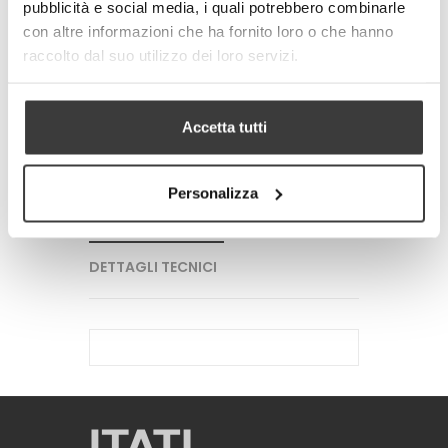
pubblicità e social media, i quali potrebbero combinarle
-
+
con altre informazioni che ha fornito loro o che hanno
raccolto dal suo utilizzo dei loro servizi.
AGGIUNGI AL CARRELLO
Tweet
Share
Accetta tutti
Google+
Pinterest
Personalizza
PIU' INFORMAZIONI
DETTAGLI TECNICI