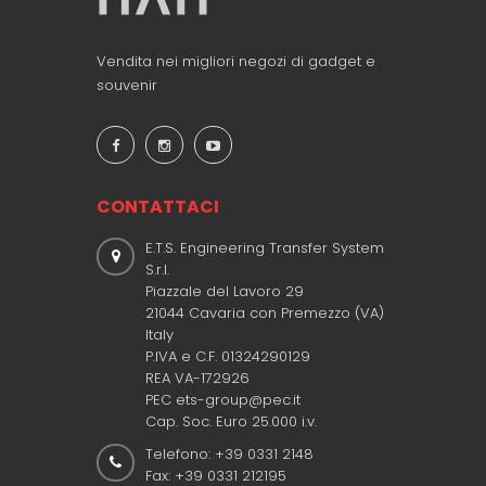
Vendita nei migliori negozi di gadget e
souvenir
CONTATTACI
E.T.S. Engineering Transfer System
S.r.l.
Piazzale del Lavoro 29
21044 Cavaria con Premezzo (VA)
Italy
P.IVA e C.F. 01324290129
REA VA-172926
PEC ets-group@pec.it
Cap. Soc. Euro 25.000 i.v.
Telefono: +39 0331 2148
Fax: +39 0331 212195