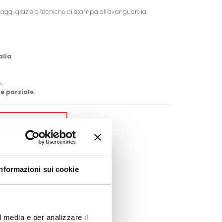
vaggi grazie a tecniche di stampa all’avanguardia.
alia
.
e parziale.
GI AL CARRELLO
Google+
Pinterest
Informazioni sui cookie
l media e per analizzare il