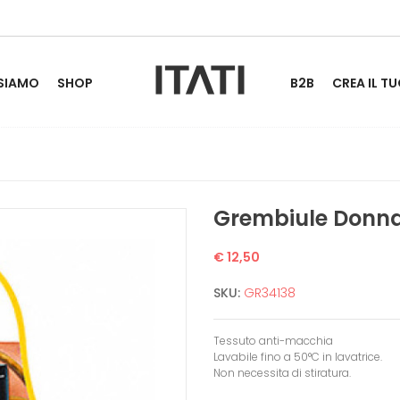
 SIAMO
SHOP
B2B
CREA IL TU
Grembiule Donna
€ 12,50
SKU:
GR34138
Tessuto anti-macchia
Lavabile fino a 50°C in lavatrice.
Non necessita di stiratura.