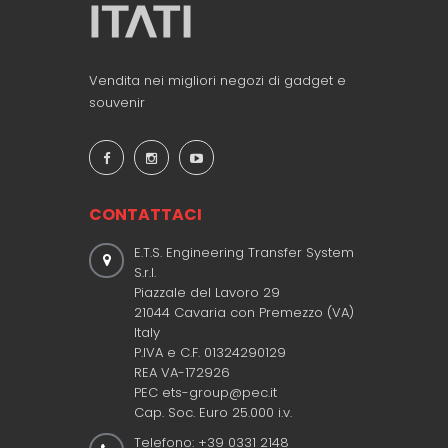
Vendita nei migliori negozi di gadget e
souvenir
CONTATTACI
E.T.S. Engineering Transfer System
S.r.l.
Piazzale del Lavoro 29
21044 Cavaria con Premezzo (VA)
Italy
P.IVA e C.F. 01324290129
REA VA-172926
PEC ets-group@pec.it
Cap. Soc. Euro 25.000 i.v.
Telefono: +39 0331 2148