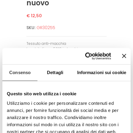
nuovo
€ 12,50
SKU:
GR30255
Tessuto anti-macchia
Lavabile fino a 50°C in lavatrice.
Non necessita di stiratura.
Alta definizione dell’immagine.
Garantito per un alto numero di lavaggi
Consenso
Dettagli
Informazioni sui cookie
grazie a tecniche di stampa all’avanguardia.
Amico dell’ambiente e dell’uomo.
Rispetta tutti gli standard europei.
Questo sito web utilizza i cookie
Prodotto completamente in Italia
Utilizziamo i cookie per personalizzare contenuti ed
100% made in Italy
annunci, per fornire funzionalità dei social media e per
analizzare il nostro traffico. Condividiamo inoltre
© Modello e disegno registrato.
E’ vietata la riproduzione anche
informazioni sul modo in cui utilizza il nostro sito con i
parziale.
nostri partner che si occupano di analisi dei dati web,