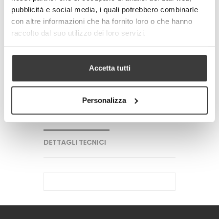
pubblicità e social media, i quali potrebbero combinarle
con altre informazioni che ha fornito loro o che hanno
-
+
raccolto dal suo utilizzo dei loro servizi.
AGGIUNGI AL CARRELLO
Accetta tutti
Tweet
Share
Google+
Pinterest
Personalizza
PIU' INFORMAZIONI
DETTAGLI TECNICI