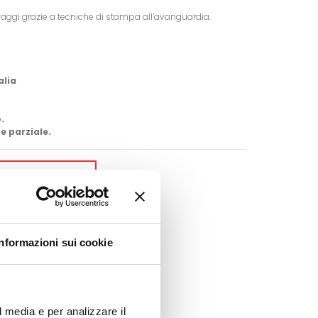
vaggi grazie a tecniche di stampa all’avanguardia.
alia
.
e parziale.
GI AL CARRELLO
Google+
Pinterest
Informazioni sui cookie
l media e per analizzare il