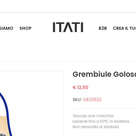
 SIAMO
SHOP
B2B
CREA IL TU
Grembiule Golo
€ 12,50
SKU:
GR33632
Tessuto anti-macchia
Lavabile fino a 50°C in lavatrice.
Non necessita di stiratura.