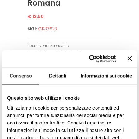
Romana
€ 12,50
SKU:
GR33523
Tessuto anti-macchia
Lavabile fino a 50°C in lavatrice.
Non necessita di stiratura.
Alta definizione dell’immagine.
Garantito per un alto numero di lavaggi
Consenso
Dettagli
Informazioni sui cookie
grazie a tecniche di stampa all’avanguardia.
Amico dell’ambiente e dell’uomo.
Rispetta tutti gli standard europei.
Questo sito web utilizza i cookie
Prodotto completamente in Italia
Utilizziamo i cookie per personalizzare contenuti ed
100% made in Italy
annunci, per fornire funzionalità dei social media e per
analizzare il nostro traffico. Condividiamo inoltre
© Modello e disegno registrato.
E’ vietata la riproduzione anche
informazioni sul modo in cui utilizza il nostro sito con i
parziale.
nostri partner che si occupano di analisi dei dati web,