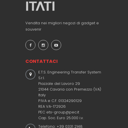
Vendita nei migliori negozi di gadget e
souvenir
CONTATTACI
E.T.S. Engineering Transfer System
S.r.l.
Piazzale del Lavoro 29
21044 Cavaria con Premezzo (VA)
Italy
P.IVA e C.F. 01324290129
REA VA-172926
PEC ets-group@pec.it
Cap. Soc. Euro 25.000 i.v.
Telefono: +39 0331 2148