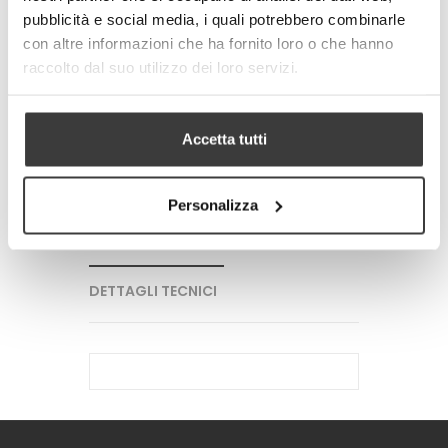
pubblicità e social media, i quali potrebbero combinarle
con altre informazioni che ha fornito loro o che hanno
-
+
raccolto dal suo utilizzo dei loro servizi.
AGGIUNGI AL CARRELLO
Accetta tutti
Tweet
Share
Google+
Pinterest
Personalizza
PIU' INFORMAZIONI
DETTAGLI TECNICI