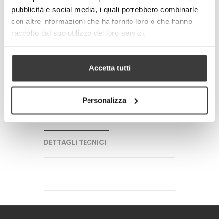
pubblicità e social media, i quali potrebbero combinarle
con altre informazioni che ha fornito loro o che hanno
-
+
raccolto dal suo utilizzo dei loro servizi.
AGGIUNGI AL CARRELLO
Accetta tutti
Tweet
Share
Google+
Pinterest
Personalizza
PIU' INFORMAZIONI
DETTAGLI TECNICI