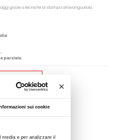
vaggi grazie a tecniche di stampa all’avanguardia.
alia
.
e parziale.
GI AL CARRELLO
Google+
Pinterest
Informazioni sui cookie
l media e per analizzare il