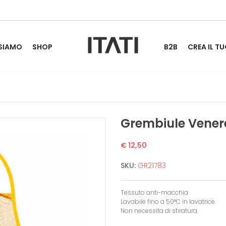
 SIAMO
SHOP
B2B
CREA IL TU
Grembiule Vener
€ 12,50
SKU:
GR21783
Tessuto anti-macchia
Lavabile fino a 50°C in lavatrice.
Non necessita di stiratura.