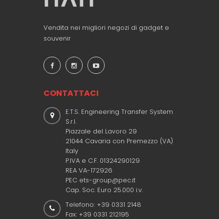
Vendita nei migliori negozi di gadget e
souvenir
CONTATTACI
E.T.S. Engineering Transfer System
S.r.l.
Piazzale del Lavoro 29
21044 Cavaria con Premezzo (VA)
Italy
P.IVA e C.F. 01324290129
REA VA-172926
PEC ets-group@pec.it
Cap. Soc. Euro 25.000 i.v.
Telefono: +39 0331 2148
Fax: +39 0331 212195