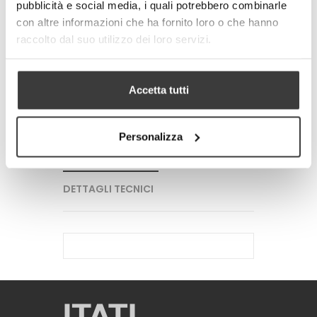
pubblicità e social media, i quali potrebbero combinarle
-
+
con altre informazioni che ha fornito loro o che hanno
raccolto dal suo utilizzo dei loro servizi.
AGGIUNGI AL CARRELLO
Tweet
Share
Accetta tutti
Google+
Pinterest
Personalizza
PIU' INFORMAZIONI
DETTAGLI TECNICI