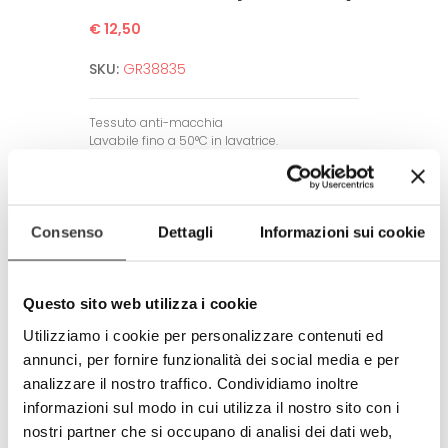
€ 12,50
SKU:
GR38835
Tessuto anti-macchia
Lavabile fino a 50°C in lavatrice.
Non neccesita di stiratura.
Alta definizione dell’immagine.
Garantito per un alto numero di lavaggi
grazie a tecniche di stampa all’avanguardia.
Consenso
Dettagli
Informazioni sui cookie
Amico dell’ambiente e dell’uomo.
Rispetta tutti gli standard europei.
Questo sito web utilizza i cookie
Prodotto completamente in Italia
Utilizziamo i cookie per personalizzare contenuti ed
100% made in Italy
annunci, per fornire funzionalità dei social media e per
© Modello e disegno registrato.
analizzare il nostro traffico. Condividiamo inoltre
E’ vietata la riproduzione anche
informazioni sul modo in cui utilizza il nostro sito con i
parziale.
nostri partner che si occupano di analisi dei dati web,