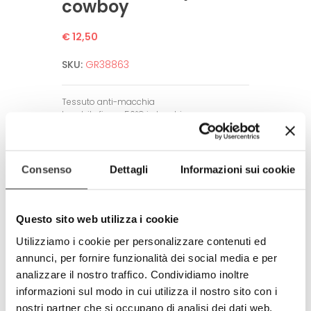
cowboy
€ 12,50
SKU:
GR38863
Tessuto anti-macchia
Lavabile fino a 50°C in lavatrice.
Non neccesita di stiratura.
Alta definizione dell’immagine.
Garantito per un alto numero di lavaggi
Consenso
Dettagli
Informazioni sui cookie
grazie a tecniche di stampa all’avanguardia.
Amico dell’ambiente e dell’uomo.
Rispetta tutti gli standard europei.
Questo sito web utilizza i cookie
Prodotto completamente in Italia
Utilizziamo i cookie per personalizzare contenuti ed
100% made in Italy
annunci, per fornire funzionalità dei social media e per
analizzare il nostro traffico. Condividiamo inoltre
© Modello e disegno registrato.
E’ vietata la riproduzione anche
informazioni sul modo in cui utilizza il nostro sito con i
parziale.
nostri partner che si occupano di analisi dei dati web,