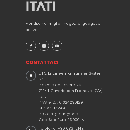
Vendita nei migliori negozi di gadget e
souvenir
CONTATTACI
E.T.S. Engineering Transfer System
S.r.l.
Piazzale del Lavoro 29
21044 Cavaria con Premezzo (VA)
Italy
P.IVA e C.F. 01324290129
REA VA-172926
PEC ets-group@pec.it
Cap. Soc. Euro 25.000 i.v.
Telefono: +39 0331 2148