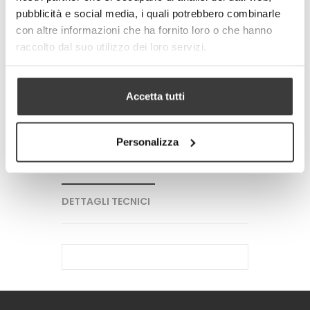
pubblicità e social media, i quali potrebbero combinarle
con altre informazioni che ha fornito loro o che hanno
-
+
raccolto dal suo utilizzo dei loro servizi.
AGGIUNGI AL CARRELLO
Accetta tutti
Tweet
Share
Google+
Pinterest
Personalizza
PIU' INFORMAZIONI
DETTAGLI TECNICI