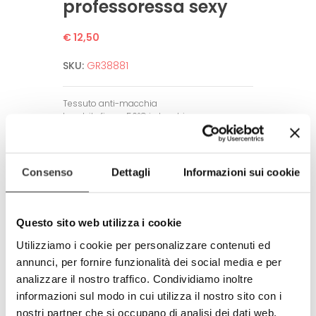
professoressa sexy
€ 12,50
SKU:
GR38881
Tessuto anti-macchia
Lavabile fino a 50°C in lavatrice.
Non neccesita di stiratura.
Alta definizione dell’immagine.
Garantito per un alto numero di lavaggi
Consenso
Dettagli
Informazioni sui cookie
grazie a tecniche di stampa all’avanguardia.
Amico dell’ambiente e dell’uomo.
Rispetta tutti gli standard europei.
Questo sito web utilizza i cookie
Prodotto completamente in Italia
Utilizziamo i cookie per personalizzare contenuti ed
100% made in Italy
annunci, per fornire funzionalità dei social media e per
analizzare il nostro traffico. Condividiamo inoltre
© Modello e disegno registrato.
E’ vietata la riproduzione anche
informazioni sul modo in cui utilizza il nostro sito con i
parziale.
nostri partner che si occupano di analisi dei dati web,