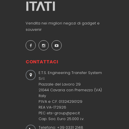
Vendita nei migliori negozi di gadget e
souvenir
CONTATTACI
E.T.S. Engineering Transfer System
S.r.l.
Piazzale del Lavoro 29
21044 Cavaria con Premezzo (VA)
Italy
P.IVA e C.F. 01324290129
REA VA-172926
PEC ets-group@pec.it
Cap. Soc. Euro 25.000 i.v.
Telefono: +39 0331 2148