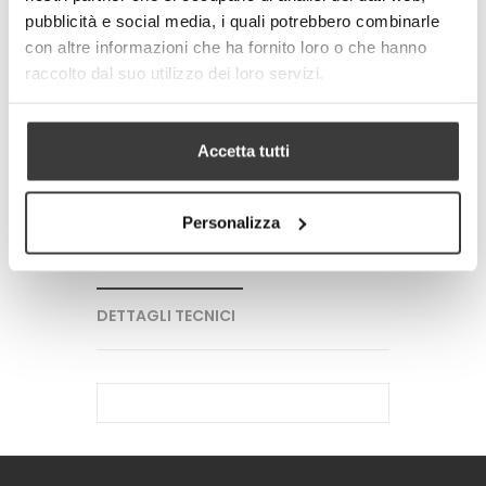
pubblicità e social media, i quali potrebbero combinarle
con altre informazioni che ha fornito loro o che hanno
-
+
raccolto dal suo utilizzo dei loro servizi.
AGGIUNGI AL CARRELLO
Accetta tutti
Tweet
Share
Google+
Pinterest
Personalizza
PIU' INFORMAZIONI
DETTAGLI TECNICI