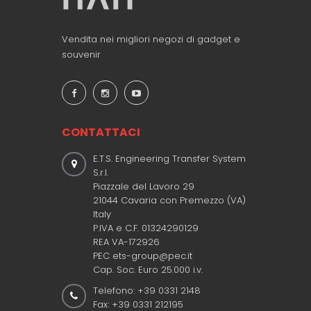
Vendita nei migliori negozi di gadget e
souvenir
CONTATTACI
E.T.S. Engineering Transfer System
S.r.l.
Piazzale del Lavoro 29
21044 Cavaria con Premezzo (VA)
Italy
P.IVA e C.F. 01324290129
REA VA-172926
PEC ets-group@pec.it
Cap. Soc. Euro 25.000 i.v.
Telefono: +39 0331 2148
Fax: +39 0331 212195