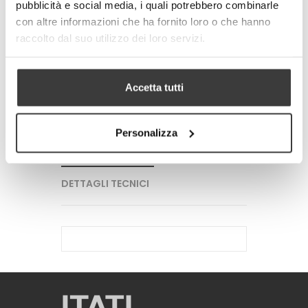
pubblicità e social media, i quali potrebbero combinarle
-
+
con altre informazioni che ha fornito loro o che hanno
raccolto dal suo utilizzo dei loro servizi.
AGGIUNGI AL CARRELLO
Tweet
Share
Accetta tutti
Google+
Pinterest
Personalizza
PIU' INFORMAZIONI
DETTAGLI TECNICI