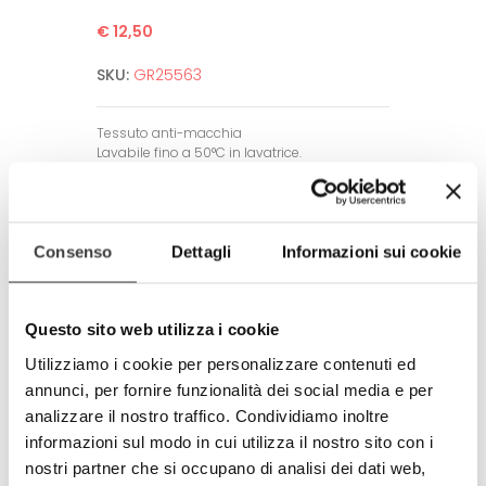
€ 12,50
SKU:
GR25563
Tessuto anti-macchia
Lavabile fino a 50°C in lavatrice.
Non necessita di stiratura.
Alta definizione dell’immagine.
Garantito per un alto numero di lavaggi
grazie a tecniche di stampa all’avanguardia.
Consenso
Dettagli
Informazioni sui cookie
Amico dell’ambiente e dell’uomo.
Rispetta tutti gli standard europei.
Questo sito web utilizza i cookie
Prodotto completamente in Italia
Utilizziamo i cookie per personalizzare contenuti ed
100% made in Italy
annunci, per fornire funzionalità dei social media e per
© Modello e disegno registrato.
analizzare il nostro traffico. Condividiamo inoltre
E’ vietata la riproduzione anche
informazioni sul modo in cui utilizza il nostro sito con i
parziale.
nostri partner che si occupano di analisi dei dati web,