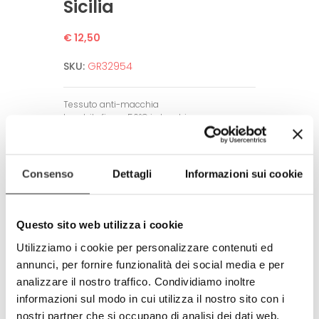
Sicilia
€ 12,50
SKU:
GR32954
Tessuto anti-macchia
Lavabile fino a 50°C in lavatrice.
Non necessita di stiratura.
Alta definizione dell’immagine.
Garantito per un alto numero di lavaggi
Consenso
Dettagli
Informazioni sui cookie
grazie a tecniche di stampa all’avanguardia.
Amico dell’ambiente e dell’uomo.
Rispetta tutti gli standard europei.
Questo sito web utilizza i cookie
Prodotto completamente in Italia
Utilizziamo i cookie per personalizzare contenuti ed
100% made in Italy
annunci, per fornire funzionalità dei social media e per
analizzare il nostro traffico. Condividiamo inoltre
© Modello e disegno registrato.
E’ vietata la riproduzione anche
informazioni sul modo in cui utilizza il nostro sito con i
parziale.
nostri partner che si occupano di analisi dei dati web,