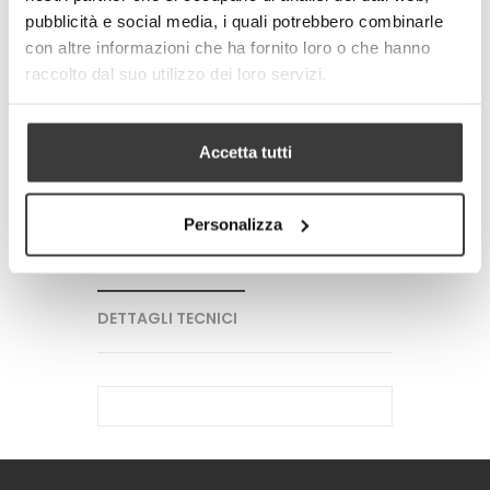
pubblicità e social media, i quali potrebbero combinarle
con altre informazioni che ha fornito loro o che hanno
-
+
raccolto dal suo utilizzo dei loro servizi.
AGGIUNGI AL CARRELLO
Accetta tutti
Tweet
Share
Google+
Pinterest
Personalizza
PIU' INFORMAZIONI
DETTAGLI TECNICI