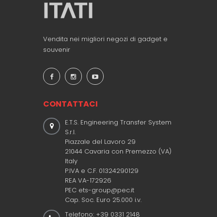
Vendita nei migliori negozi di gadget e
souvenir
CONTATTACI
E.T.S. Engineering Transfer System
S.r.l.
Piazzale del Lavoro 29
21044 Cavaria con Premezzo (VA)
Italy
P.IVA e C.F. 01324290129
REA VA-172926
PEC ets-group@pec.it
Cap. Soc. Euro 25.000 i.v.
Telefono: +39 0331 2148