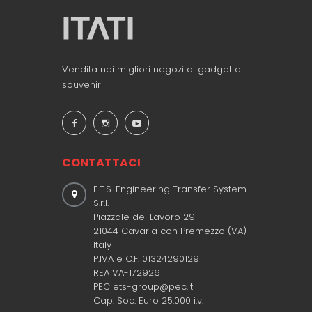
Vendita nei migliori negozi di gadget e
souvenir
CONTATTACI
E.T.S. Engineering Transfer System
S.r.l.
Piazzale del Lavoro 29
21044 Cavaria con Premezzo (VA)
Italy
P.IVA e C.F. 01324290129
REA VA-172926
PEC ets-group@pec.it
Cap. Soc. Euro 25.000 i.v.