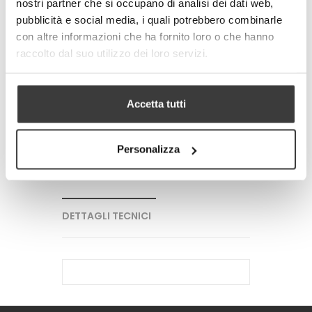
nostri partner che si occupano di analisi dei dati web,
parziale.
pubblicità e social media, i quali potrebbero combinarle
con altre informazioni che ha fornito loro o che hanno
-
+
raccolto dal suo utilizzo dei loro servizi.
AGGIUNGI AL CARRELLO
Accetta tutti
Tweet
Share
Google+
Pinterest
Personalizza
PIU' INFORMAZIONI
DETTAGLI TECNICI