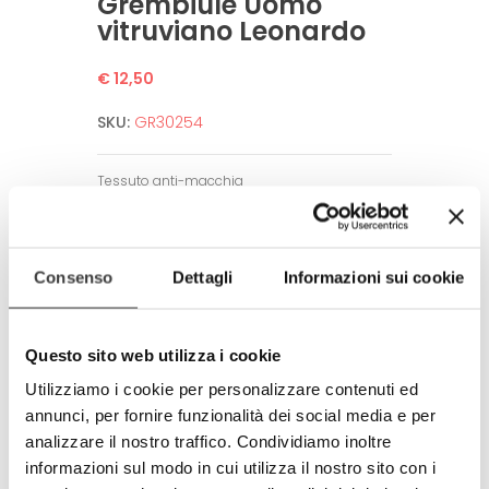
Grembiule Uomo
vitruviano Leonardo
€ 12,50
SKU:
GR30254
Tessuto anti-macchia
Lavabile fino a 50°C in lavatrice.
Non necessita di stiratura.
Alta definizione dell’immagine.
Consenso
Dettagli
Informazioni sui cookie
Garantito per un alto numero di lavaggi
grazie a tecniche di stampa all’avanguardia.
Amico dell’ambiente e dell’uomo.
Questo sito web utilizza i cookie
Rispetta tutti gli standard europei.
Utilizziamo i cookie per personalizzare contenuti ed
Prodotto completamente in Italia
annunci, per fornire funzionalità dei social media e per
100% made in Italy
analizzare il nostro traffico. Condividiamo inoltre
© Modello e disegno registrato.
informazioni sul modo in cui utilizza il nostro sito con i
E’ vietata la riproduzione anche