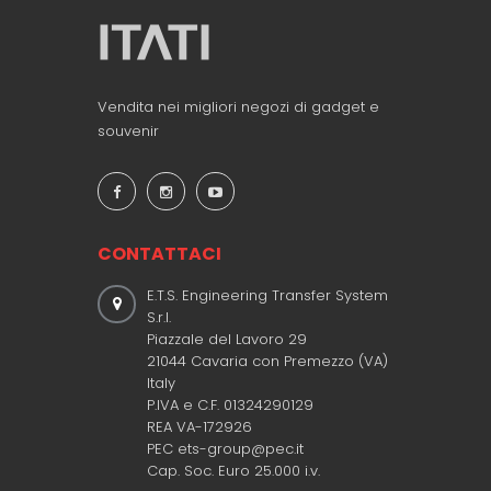
Vendita nei migliori negozi di gadget e
souvenir
CONTATTACI
E.T.S. Engineering Transfer System
S.r.l.
Piazzale del Lavoro 29
21044 Cavaria con Premezzo (VA)
Italy
P.IVA e C.F. 01324290129
REA VA-172926
PEC ets-group@pec.it
Cap. Soc. Euro 25.000 i.v.