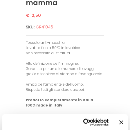
mamma
€ 12,50
SKU:
GR41046
Tessuto anti-macchia
Lavabile fino a 50°C in lavatrice.
Non necessita di stiratura.
Alta definizione dell’immagine.
Garantito per un alto numero di lavaggi
grazie a tecniche di stampa all’avanguardia.
Amico dell’ambiente e dell’uomo.
Rispetta tutti gli standard europei.
Prodotto completamente in Italia
100% made in Italy
© Modello e disegno registrato.
E’ vietata la riproduzione anche
parziale.