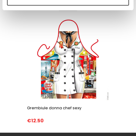
PRODOTTI CORRELATI
Grembiule donna chef sexy
Grembiu
€12.50
€12.50