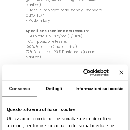
elastico)
- I tessuti impiegati soddisfano gli standard
OEKO-TEX®
- Made in Italy
Specifiche tecniche del tessuto:
- Peso totale: 250 g/mq (+/- 10%)
- Composizione tessile:
100 % Poliestere (mascherina)
77 % Poliestere + 23 % Elastomero (nastro
elastico)
Dimensioni adulto: 17x17x7 cm.
Dimensioni bambino: 14x14x6 cm
CURA/MANUTENZIONE
- Lavare prima del suo utilizzo rimuovendo
Consenso
Dettagli
Informazioni sui cookie
prima gli anelli in silicone di regolazione dei
laccetti
- Lavare e disinfettare quotidianamente la
Questo sito web utilizza i cookie
mascherina. Il prodotto è lavabile in lavatrice
con acqua calda fino a 60°C.
Utilizziamo i cookie per personalizzare contenuti ed
E’ consigliabile stirare sempre la mascherina
dopo il suo lavaggio poiché la stiratura
annunci, per fornire funzionalità dei social media e per