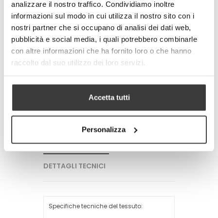
consente allo strato in TNT filtrante di essere
analizzare il nostro traffico. Condividiamo inoltre
sempre compatto aumentando le
informazioni sul modo in cui utilizza il nostro sito con i
performance di filtrazione.
nostri partner che si occupano di analisi dei dati web,
pubblicità e social media, i quali potrebbero combinarle
-
+
con altre informazioni che ha fornito loro o che hanno
raccolto dal suo utilizzo dei loro servizi.
AGGIUNGI AL CARRELLO
Tweet
Share
Accetta tutti
Google+
Pinterest
Personalizza
PIU' INFORMAZIONI
DETTAGLI TECNICI
Specifiche tecniche del tessuto: