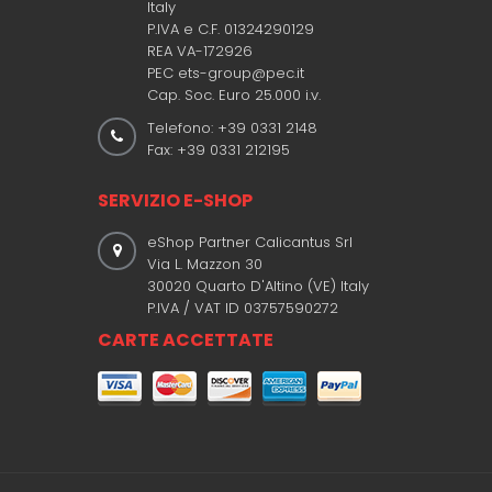
Italy
P.IVA e C.F. 01324290129
REA VA-172926
PEC ets-group@pec.it
Cap. Soc. Euro 25.000 i.v.
Telefono: +39 0331 2148
Fax: +39 0331 212195
SERVIZIO E-SHOP
eShop Partner Calicantus Srl
Via L. Mazzon 30
30020 Quarto D'Altino (VE) Italy
P.IVA / VAT ID 03757590272
CARTE ACCETTATE