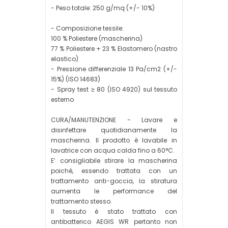
- Peso totale: 250 g/mq (+/- 10%)
- Composizione tessile:
100 % Poliestere (mascherina)
77 % Poliestere + 23 % Elastomero (nastro
elastico)
- Pressione differenziale 13 Pa/cm2 (+/-
15%) (ISO 14683)
- Spray test ≥ 80 (ISO 4920) sul tessuto
esterno
CURA/MANUTENZIONE - Lavare e
disinfettare quotidianamente la
mascherina. Il prodotto è lavabile in
lavatrice con acqua calda fino a 60°C.
E’ consigliabile stirare la mascherina
poiché, essendo trattata con un
trattamento anti-goccia, la stiratura
aumenta le performance del
trattamento stesso.
Il tessuto è stato trattato con
antibatterico AEGIS WR pertanto non