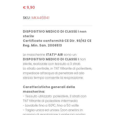
€ 9,90
SKU:
MKA46841
DISPOSITIVO MEDICO DI CLASSE I non
sterile
Certificato conformità CE Dir. 93/42 CE
Reg. Min. San. 2006513
Le mascherine
ITATI® AIR
sono un
DISPOSITIVO MEDICO DI CLASSE I
non
sterile, realizzate con tessuto a 3 strati.
Lo strato centrale, in TNT filtrante di poliestere,
impedisce all’acqua di penetrare ed allo
stesso tempo consente la respirazione.
Caratteristiche generali della
mascherina:
- Tessuto utilizzato: poliestere, 3 strati con
TNT filtrante di poliestere intermedio
- Lavabile fino a 60°C, fino a 50 volte
- Taglia unica ed unisex (con anellini in
gomma di regolazione lunghezza nastro