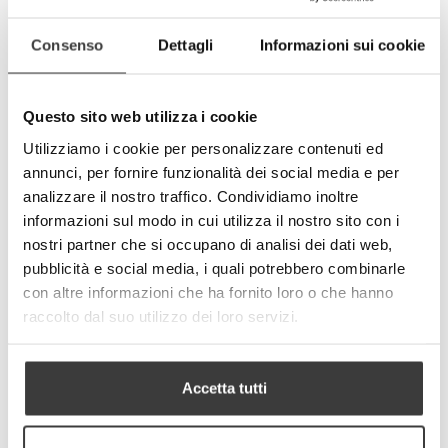
elastico)
- I tessuti impiegati soddisfano gli standard
Consenso
Dettagli
Informazioni sui cookie
OEKO-TEX®
- Made in Italy
Specifiche tecniche del tessuto:
Questo sito web utilizza i cookie
- Peso totale: 250 g/mq (+/- 10%)
- Composizione tessile:
Utilizziamo i cookie per personalizzare contenuti ed
100 % Poliestere (mascherina)
annunci, per fornire funzionalità dei social media e per
77 % Poliestere + 23 % Elastomero (nastro
analizzare il nostro traffico. Condividiamo inoltre
elastico)
informazioni sul modo in cui utilizza il nostro sito con i
Dimensioni adulto: 17x17x7 cm.
nostri partner che si occupano di analisi dei dati web,
Dimensioni bambino: 14x14x6 cm
pubblicità e social media, i quali potrebbero combinarle
CURA/MANUTENZIONE
con altre informazioni che ha fornito loro o che hanno
- Lavare prima del suo utilizzo rimuovendo
raccolto dal suo utilizzo dei loro servizi.
prima gli anelli in silicone di regolazione dei
laccetti
- Lavare e disinfettare quotidianamente la
mascherina. Il prodotto è lavabile in lavatrice
Accetta tutti
con acqua calda fino a 60°C.
E’ consigliabile stirare sempre la mascherina
dopo il suo lavaggio poiché la stiratura