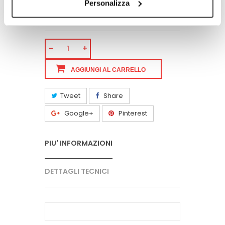
consente allo strato in TNT filtrante di essere
Personalizza
sempre compatto aumentando le
performance di filtrazione.
-
+
AGGIUNGI AL CARRELLO
Tweet
Share
Google+
Pinterest
PIU' INFORMAZIONI
DETTAGLI TECNICI