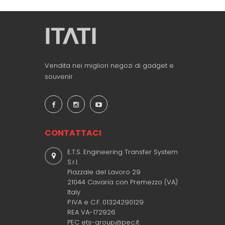
Vendita nei migliori negozi di gadget e
souvenir
CONTATTACI
E.T.S. Engineering Transfer System
S.r.l.
Piazzale del Lavoro 29
21044 Cavaria con Premezzo (VA)
Italy
P.IVA e C.F. 01324290129
REA VA-172926
PEC ets-group@pec.it