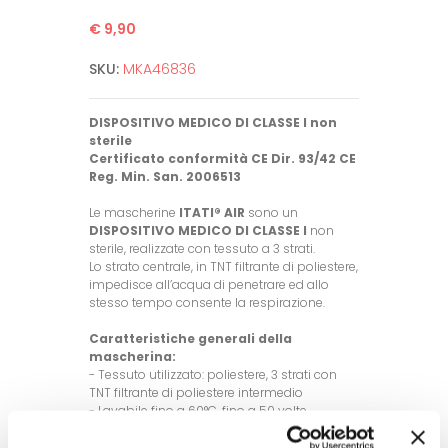
€ 9,90
SKU:
MKA46836
DISPOSITIVO MEDICO DI CLASSE I non
sterile
Certificato conformità CE Dir. 93/42 CE
Reg. Min. San. 2006513
Le mascherine
ITATI® AIR
sono un
DISPOSITIVO MEDICO DI CLASSE I
non
sterile, realizzate con tessuto a 3 strati.
Lo strato centrale, in TNT filtrante di poliestere,
impedisce all’acqua di penetrare ed allo
stesso tempo consente la respirazione.
Caratteristiche generali della
mascherina:
- Tessuto utilizzato: poliestere, 3 strati con
TNT filtrante di poliestere intermedio
- Lavabile fino a 60°C, fino a 50 volte
- Taglia unica ed unisex (con anellini in
gomma di regolazione lunghezza nastro