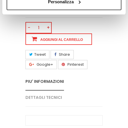
la stiratura consente allo strato in
Personalizza
TNT filtrante di essere sempre compatto
aumentando le performance di filtrazione.
-
+
AGGIUNGI AL CARRELLO
Tweet
Share
Google+
Pinterest
PIU' INFORMAZIONI
DETTAGLI TECNICI