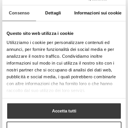
elastico)
- I tessuti impiegati soddisfano gli standard
Consenso
Dettagli
Informazioni sui cookie
OEKO-TEX®
- Made in Italy
Specifiche tecniche del tessuto:
Questo sito web utilizza i cookie
- Peso totale: 250 g/mq (+/- 10%)
- Composizione tessile:
Utilizziamo i cookie per personalizzare contenuti ed
100 % Poliestere (mascherina)
annunci, per fornire funzionalità dei social media e per
77 % Poliestere + 23 % Elastomero (nastro
analizzare il nostro traffico. Condividiamo inoltre
elastico)
informazioni sul modo in cui utilizza il nostro sito con i
Dimensioni adulto: 17x17x7 cm.
nostri partner che si occupano di analisi dei dati web,
Dimensioni bambino: 14x14x6 cm
pubblicità e social media, i quali potrebbero combinarle
CURA/MANUTENZIONE
con altre informazioni che ha fornito loro o che hanno
- Lavare prima del suo utilizzo rimuovendo
raccolto dal suo utilizzo dei loro servizi.
prima gli anelli in silicone di regolazione dei
laccetti
- Lavare e disinfettare quotidianamente la
mascherina. Il prodotto è lavabile in lavatrice
Accetta tutti
con acqua calda fino a 60°C.
E’ consigliabile stirare sempre la mascherina
dopo il suo lavaggio poiché