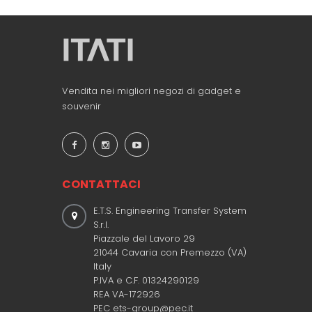
Vendita nei migliori negozi di gadget e
souvenir
CONTATTACI
E.T.S. Engineering Transfer System
S.r.l.
Piazzale del Lavoro 29
21044 Cavaria con Premezzo (VA)
Italy
P.IVA e C.F. 01324290129
REA VA-172926
PEC ets-group@pec.it