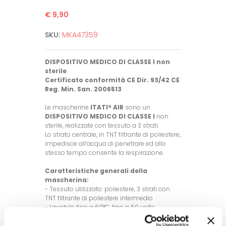
€ 9,90
SKU:
MKA47359
DISPOSITIVO MEDICO DI CLASSE I non
sterile
Certificato conformità CE Dir. 93/42 CE
Reg. Min. San. 2006513
Le mascherine
ITATI® AIR
sono un
DISPOSITIVO MEDICO DI CLASSE I
non
sterile, realizzate con tessuto a 3 strati.
Lo strato centrale, in TNT filtrante di poliestere,
impedisce all’acqua di penetrare ed allo
stesso tempo consente la respirazione.
Caratteristiche generali della
mascherina:
- Tessuto utilizzato: poliestere, 3 strati con
TNT filtrante di poliestere intermedio
- Lavabile fino a 60°C, fino a 50 volte
- Taglia unica ed unisex (con anellini in
gomma di regolazione lunghezza nastro