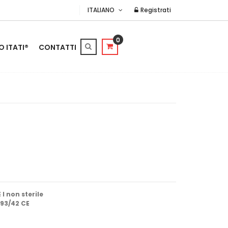
ITALIANO
Registrati
0
O ITATI®
CONTATTI
I non sterile
 93/42 CE