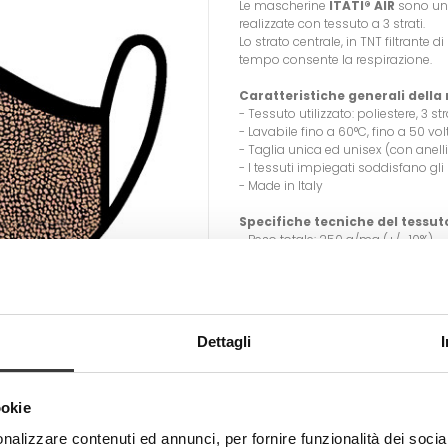
Le mascherine
ITATI® AIR
sono u
realizzate con tessuto a 3 strati.
Lo strato centrale, in TNT filtrante 
tempo consente la respirazione.
Caratteristiche generali dell
- Tessuto utilizzato: poliestere, 3 st
- Lavabile fino a 60°C, fino a 50 vo
- Taglia unica ed unisex (con anel
- I tessuti impiegati soddisfano g
- Made in Italy
Specifiche tecniche del tessut
- Peso totale: 250 g/mq (+/- 10%)
- Composizione tessile:
100 % Poliestere (mascherina)
77 % Poliestere + 23 % Elastomero (
Dimensioni adulto: 17x17x7 c
Dettagli
CURA/MANUTENZIONE
- Lavare prima del suo utilizzo rimu
laccetti
ookie
- Lavare e disinfettare quotidianam
acqua calda fino a 60°C.
nalizzare contenuti ed annunci, per fornire funzionalità dei socia