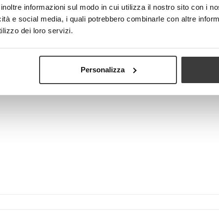
E’ consigliabile stirare sempre la
inoltre informazioni sul modo in cui utilizza il nostro sito con i 
la stiratura consente allo strato 
icità e social media, i quali potrebbero combinarle con altre inform
performance di filtrazione.
lizzo dei loro servizi.
-
+
AGGIUN
Visualizza più grande
Personalizza
Tweet
Share