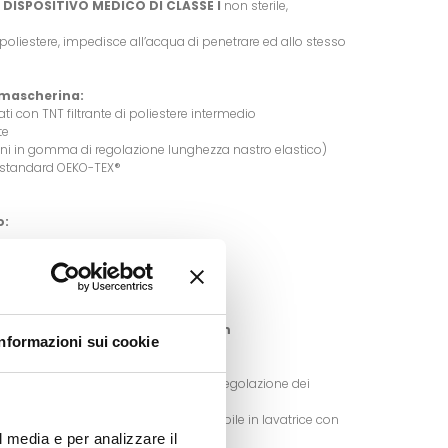
n
DISPOSITIVO MEDICO DI CLASSE I
non sterile,
di poliestere, impedisce all’acqua di penetrare ed allo stesso
a mascherina:
rati con TNT filtrante di poliestere intermedio
lte
lini in gomma di regolazione lunghezza nastro elastico)
li standard OEKO-TEX®
o:
nastro elastico)
m. Dimensioni bambino: 14x14x6 cm
Informazioni sui cookie
ovendo prima gli anelli in silicone di regolazione dei
ente la mascherina. Il prodotto è lavabile in lavatrice con
l media e per analizzare il