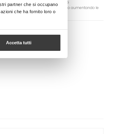
 mascherina dopo il suo lavaggio poiché
nostri partner che si occupano
in TNT filtrante di essere sempre compatto aumentando le
azioni che ha fornito loro o
GI AL CARRELLO
Accetta tutti
Google+
Pinterest