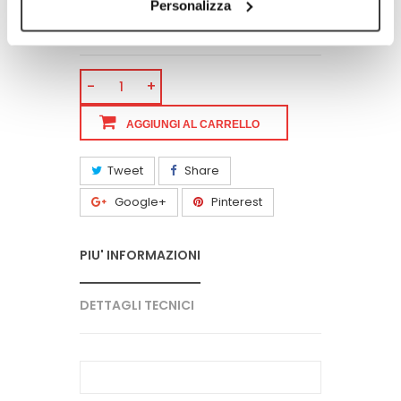
la stiratura consente allo strato in
Personalizza
TNT filtrante di essere sempre compatto
aumentando le performance di filtrazione.
-
+
AGGIUNGI AL CARRELLO
Tweet
Share
Google+
Pinterest
PIU' INFORMAZIONI
DETTAGLI TECNICI