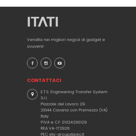
Vendita nei migliori negozi di gadget e
souvenir
CONTATTACI
E.T.S. Engineering Transfer System
S.r.l.
Piazzale del Lavoro 29
21044 Cavaria con Premezzo (VA)
Italy
P.IVA e C.F. 01324290129
REA VA-172926
PEC ets-group@pec.it