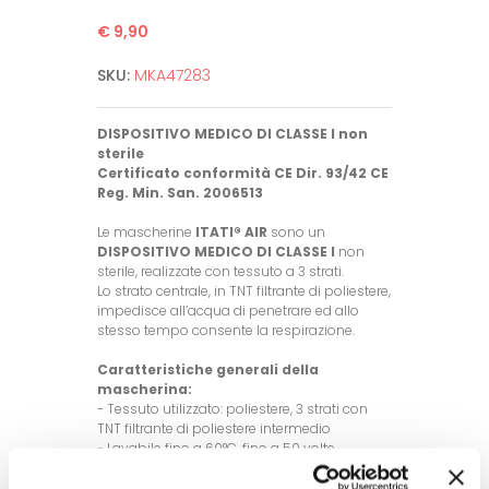
€ 9,90
SKU:
MKA47283
DISPOSITIVO MEDICO DI CLASSE I non
sterile
Certificato conformità CE Dir. 93/42 CE
Reg. Min. San. 2006513
Le mascherine
ITATI® AIR
sono un
DISPOSITIVO MEDICO DI CLASSE I
non
sterile, realizzate con tessuto a 3 strati.
Lo strato centrale, in TNT filtrante di poliestere,
impedisce all’acqua di penetrare ed allo
stesso tempo consente la respirazione.
Caratteristiche generali della
mascherina:
- Tessuto utilizzato: poliestere, 3 strati con
TNT filtrante di poliestere intermedio
- Lavabile fino a 60°C, fino a 50 volte
- Taglia unica ed unisex (con anellini in
gomma di regolazione lunghezza nastro