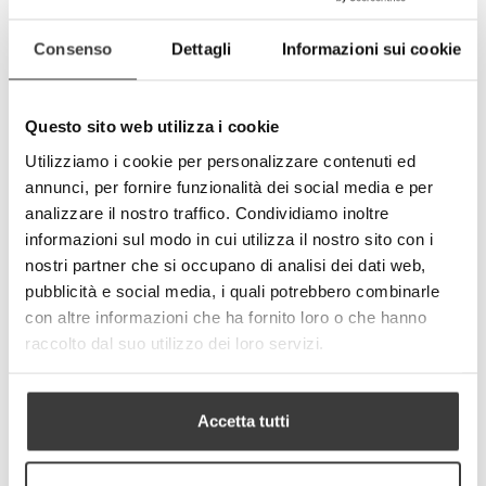
elastico)
- I tessuti impiegati soddisfano gli standard
Consenso
Dettagli
Informazioni sui cookie
OEKO-TEX®
- Made in Italy
Specifiche tecniche del tessuto:
Questo sito web utilizza i cookie
- Peso totale: 250 g/mq (+/- 10%)
- Composizione tessile:
Utilizziamo i cookie per personalizzare contenuti ed
100 % Poliestere (mascherina)
annunci, per fornire funzionalità dei social media e per
77 % Poliestere + 23 % Elastomero (nastro
analizzare il nostro traffico. Condividiamo inoltre
elastico)
informazioni sul modo in cui utilizza il nostro sito con i
Dimensioni adulto: 17x17x7 cm.
nostri partner che si occupano di analisi dei dati web,
Dimensioni bambino: 14x14x6 cm
pubblicità e social media, i quali potrebbero combinarle
CURA/MANUTENZIONE
con altre informazioni che ha fornito loro o che hanno
- Lavare prima del suo utilizzo rimuovendo
raccolto dal suo utilizzo dei loro servizi.
prima gli anelli in silicone di regolazione dei
laccetti
- Lavare e disinfettare quotidianamente la
mascherina. Il prodotto è lavabile in lavatrice
Accetta tutti
con acqua calda fino a 60°C.
E’ consigliabile stirare sempre la mascherina
dopo il suo lavaggio poiché