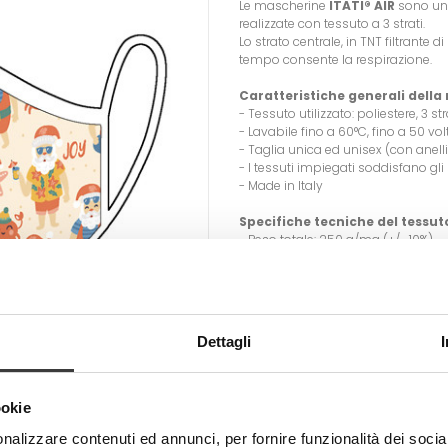
Le mascherine
ITATI® AIR
sono u
realizzate con tessuto a 3 strati.
Lo strato centrale, in TNT filtrante 
tempo consente la respirazione.
Caratteristiche generali dell
- Tessuto utilizzato: poliestere, 3 st
- Lavabile fino a 60°C, fino a 50 vo
- Taglia unica ed unisex (con anel
- I tessuti impiegati soddisfano g
- Made in Italy
Specifiche tecniche del tessut
- Peso totale: 250 g/mq (+/- 10%)
- Composizione tessile:
100 % Poliestere (mascherina)
77 % Poliestere + 23 % Elastomero (n
Dimensioni adulto: 17x17x7 c
Dettagli
CURA/MANUTENZIONE
- Lavare prima del suo utilizzo rimu
laccetti
ookie
- Lavare e disinfettare quotidianam
acqua calda fino a 60°C.
nalizzare contenuti ed annunci, per fornire funzionalità dei socia