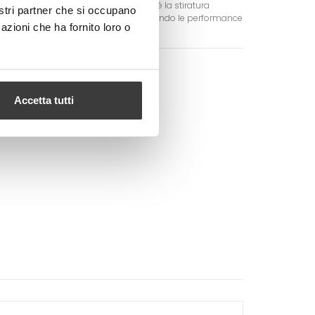
mascherina dopo il suo lavaggio poiché la stiratura
nostri partner che si occupano
ante di essere sempre compatto aumentando le performance
azioni che ha fornito loro o
GI AL CARRELLO
Accetta tutti
Google+
Pinterest