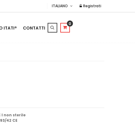
ITALIANO
Registrati
0
O ITATI®
CONTATTI
I non sterile
 93/42 CE