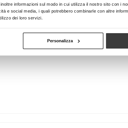
E’ consigliabile stirare sempre la 
inoltre informazioni sul modo in cui utilizza il nostro sito con i 
consente allo strato in TNT filtr
icità e social media, i quali potrebbero combinarle con altre inform
di filtrazione.
lizzo dei loro servizi.
-
+
AGGIUN
Visualizza più grande
Personalizza
Tweet
Share