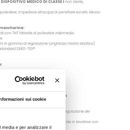
n
DISPOSITIVO MEDICO DI CLASSE I
non sterile,
di poliestere, impedisce all’acqua di penetrare ed allo stesso
a mascherina:
rati con TNT filtrante di poliestere intermedio
lte
lini in gomma di regolazione lunghezza nastro elastico)
li standard OEKO-TEX®
o:
astro elastico)
m. Dimensioni bambino: 14x14x6 cm
Informazioni sui cookie
ovendo prima gli anelli in silicone di regolazione dei
ente la mascherina. Il prodotto è lavabile in lavatrice con
l media e per analizzare il