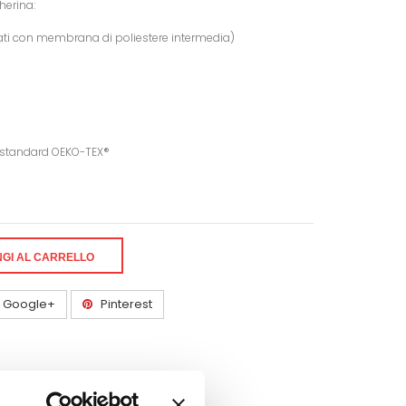
herina:
strati con membrana di poliestere intermedia)
li standard OEKO-TEX®
GI AL CARRELLO
Google+
Pinterest