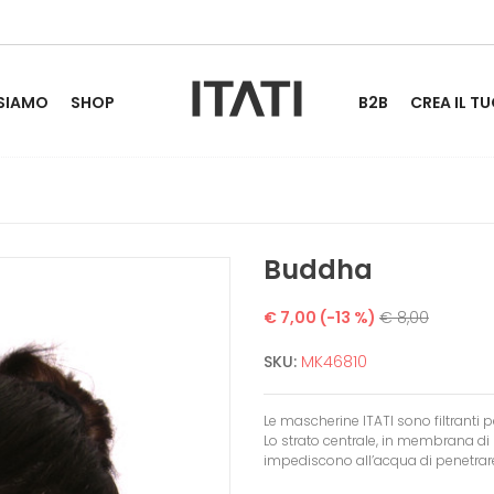
 SIAMO
SHOP
B2B
CREA IL TU
Buddha
€ 7,00
(-13 %)
€ 8,00
SKU:
MK46810
Le mascherine ITATI sono filtranti pe
Lo strato centrale, in membrana di 
impediscono all’acqua di penetrar