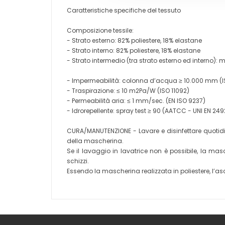
Caratteristiche specifiche del tessuto
Composizione tessile:
- Strato esterno: 82% poliestere, 18% elastane
- Strato interno: 82% poliestere, 18% elastane
- Strato intermedio (tra strato esterno ed interno):
- Impermeabilità: colonna d’acqua ≥ 10.000 mm (I
- Traspirazione: ≤ 10 m2Pa/W (ISO 11092)
- Permeabilità aria: ≤ 1 mm/sec. (EN ISO 9237)
- Idrorepellente: spray test ≥ 90 (AATCC - UNI EN 24
CURA/MANUTENZIONE - Lavare e disinfettare quotidia
della mascherina.
Se il lavaggio in lavatrice non è possibile, la
schizzi.
Essendo la mascherina realizzata in poliestere, l’asc