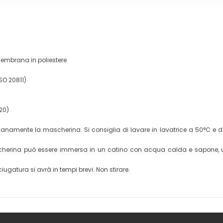
 membrana in poliestere
SO 20811)
920)
namente la mascherina. Si consiglia di lavare in lavatrice a 50°C e det
 mascherina può essere immersa in un catino con acqua calda e sapone
iugatura si avrà in tempi brevi. Non stirare.