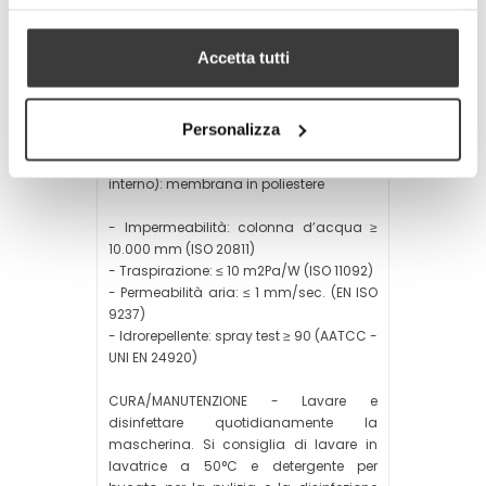
Caratteristiche specifiche del tessuto
Composizione tessile:
Accetta tutti
- Strato esterno: 82% poliestere, 18%
elastane
- Strato interno: 82% poliestere, 18%
Personalizza
elastane
- Strato intermedio (tra strato esterno ed
interno): membrana in poliestere
- Impermeabilità: colonna d’acqua ≥
10.000 mm (ISO 20811)
- Traspirazione: ≤ 10 m2Pa/W (ISO 11092)
- Permeabilità aria: ≤ 1 mm/sec. (EN ISO
9237)
- Idrorepellente: spray test ≥ 90 (AATCC -
UNI EN 24920)
CURA/MANUTENZIONE - Lavare e
disinfettare quotidianamente la
mascherina. Si consiglia di lavare in
lavatrice a 50°C e detergente per