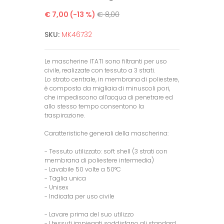
€ 7,00
(-13 %)
€ 8,00
SKU:
MK46732
Le mascherine ITATI sono filtranti per uso
civile, realizzate con tessuto a 3 strati.
Lo strato centrale, in membrana di poliestere,
è composto da migliaia di minuscoli pori,
che impediscono all’acqua di penetrare ed
allo stesso tempo consentono la
traspirazione.
Caratteristiche generali della mascherina:
- Tessuto utilizzato: soft shell (3 strati con
membrana di poliestere intermedia)
- Lavabile 50 volte a 50°C
- Taglia unica
- Unisex
- Indicata per uso civile
- Lavare prima del suo utilizzo
- I tessuti impiegati soddisfano gli standard