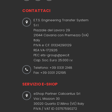
CONTATTACI
E.T.S. Engineering Transfer System
S.r.l.
Piazzale del Lavoro 29
21044 Cavaria con Premezzo (VA)
Italy
P.IVA e C.F. 01324290129
REA VA-172926
PEC ets-group@pec.it
Cap. Soc. Euro 25.000 i.v.
Telefono: +39 0331 2148
Fax: +39 0331 212195
SERVIZIO E-SHOP
eShop Partner Calicantus Srl
Via L. Mazzon 30
30020 Quarto D'Altino (VE) Italy
P.IVA / VAT ID 03757590272